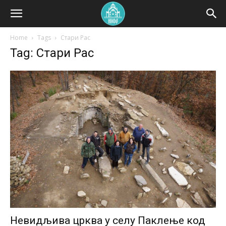
Home
Tags
Стари Рас
Tag: Стари Рас
Невидљива црква у селу Паклење код