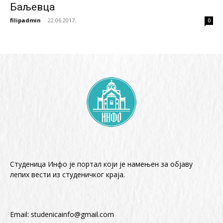
Баљевца
filipadmin
-
22.06.2017.
0
Студеница Инфо је портал који је намењен за објaву
лепих вести из студеничког краја.
Email:
studenicainfo@gmail.com