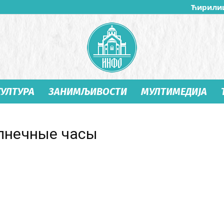
Ћирили
КУЛТУРА
ЗАНИМЉИВОСТИ
МУЛТИМЕДИЈА
Студеница
олнечные часы
Инфо