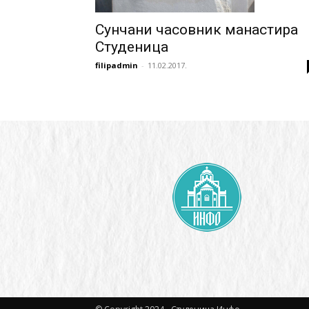
Сунчани часовник манастира
Студеница
filipadmin
-
11.02.2017.