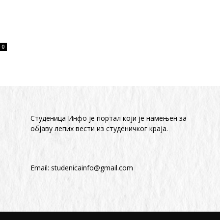
0
Студеница Инфо је портал који је намењен за
објaву лепих вести из студеничког краја.
Email:
studenicainfo@gmail.com