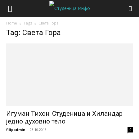
Home
Tags
Света Гора
Tag: Света Гора
Игуман Тихон: Студеница и Хиландар
једно духовно тело
filipadmin
-
23.10.2018.
0