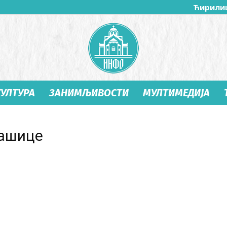
Ћирили
КУЛТУРА
ЗАНИМЉИВОСТИ
МУЛТИМЕДИЈА
Студеница
кашице
Инфо