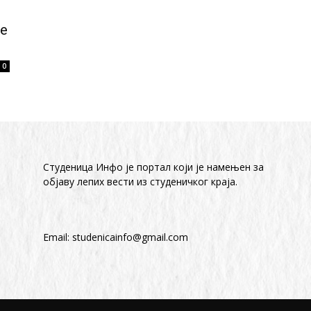
е
0
Студеница Инфо је портал који је намењен за
објaву лепих вести из студеничког краја.
Email:
studenicainfo@gmail.com