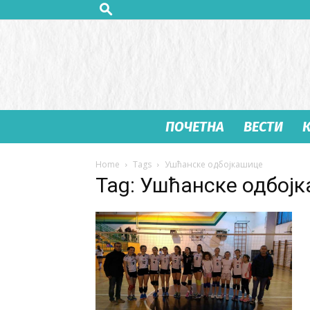
ПОЧЕТНА
ВЕСТИ
Home
Tags
Ушћанске одбојкашице
Tag: Ушћанске одбој