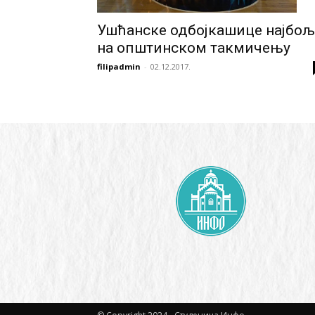
Ушћанске одбојкашице најбољ
на општинском такмичењу
filipadmin
-
02.12.2017.