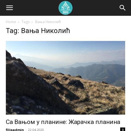
Home
Tags
Вања Николић
Tag: Вања Николић
Са Вањом у планине: Жарачка планина
filipadmin
-
22.04.2020.
0