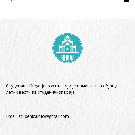
Студеница Инфо је портал који је намењен за објaву
лепих вести из студеничког краја.
Email:
studenicainfo@gmail.com