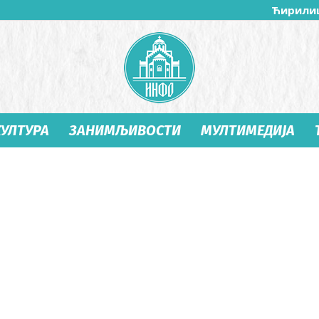
Ћирили
КУЛТУРА
ЗАНИМЉИВОСТИ
МУЛТИМЕДИЈА
Студеница
Инфо