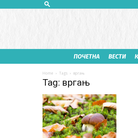
ПОЧЕТНА
ВЕСТИ
Home
Tags
вргањ
Tag: вргањ