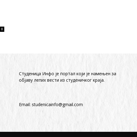
0
Студеница Инфо је портал који је намењен за
објaву лепих вести из студеничког краја.
Email:
studenicainfo@gmail.com