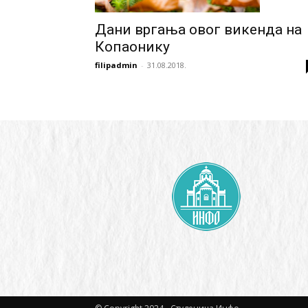
Дани вргања овог викенда на
Копаонику
filipadmin
-
31.08.2018.