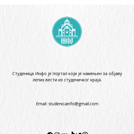
Студеница Инфо је портал који је намењен за објaву
лепих вести из студеничког краја.
Email:
studenicainfo@gmail.com