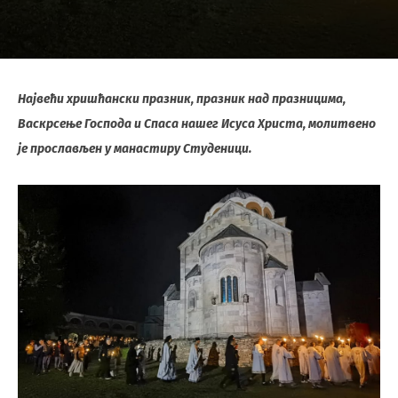
Највећи хришћански празник, празник над празницима,
Васкрсење Господа и Спаса нашег Исуса Христа, молитвено
је прослављен у манастиру Студеници.