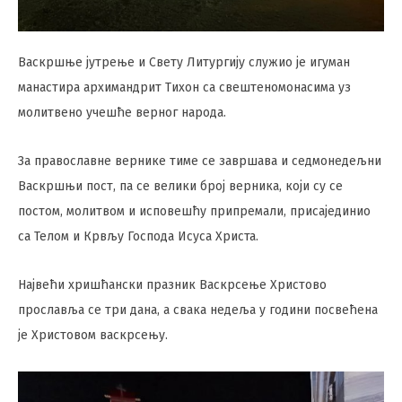
Васкршње јутрење и Свету Литургију служио је игуман
манастира архимандрит Тихон са свештеномонасима уз
молитвено учешће верног народа.
За православне вернике тиме се завршава и седмонедељни
Васкршњи пост, па се велики број верника, који су се
постом, молитвом и исповешћу припремали, присајединио
са Телом и Крвљу Господа Исуса Христа.
Највећи хришћански празник Васкрсење Христово
прославља се три дана, а свака недеља у години посвећена
је Христовом васкрсењу.