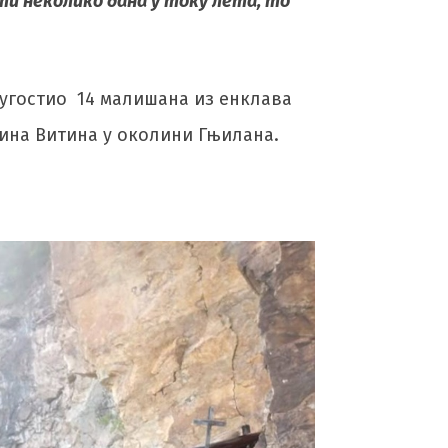
сти неколико дана у току лета, то
 угостио 14 малишана из енклава
тина Витина у околини Гњилана.