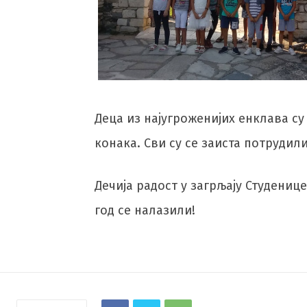
Деца из најугроженијих енклава с
конака. Сви су се заиста потрудил
Дечија радост у загрљају Студениц
год се налазили!