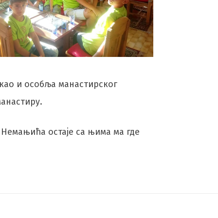
 као и особља манастирског
манастиру.
х Немањића остаје са њима ма где