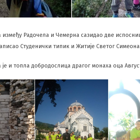
 између Радочела и Чемерна сазидао две испоснице
 написао Студенички типик и Житије Светог Симеона
је и топла добродослица драгог монаха оца Авгус