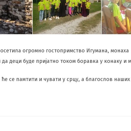
у осетила огромно гостопримство Игумана, монаха
и да деци буде пријатно током боравка у конаку и 
е ће се памтити и чувати у срцу, а благослов наши