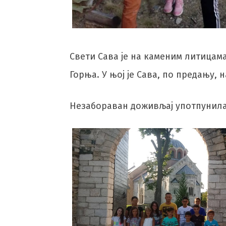
Свети Сава је на каменим литицама
Горња. У њој је Сава, по предању,
Незабораван доживљај употпунила 