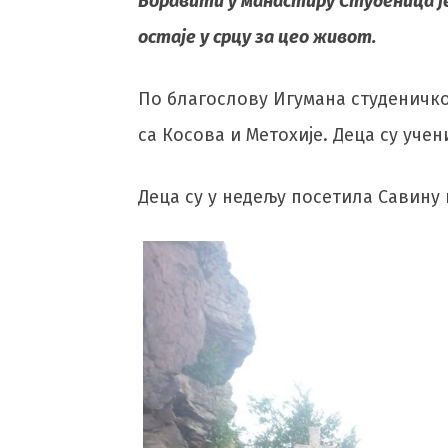
Боравити у манастиру Студеница јед
остаје у срцу за цео живот.
По благослову Игумана студеничко
са Косова и Метохије. Деца су уч
Деца су у недељу посетила Савину