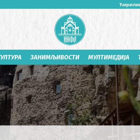
Ћирили
КУЛТУРА
ЗАНИМЉИВОСТИ
МУЛТИМЕДИЈА
Студеница
Инфо