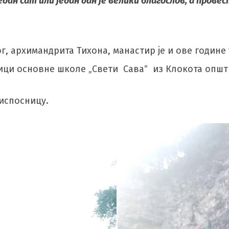
ан сат или један дан је велики благослов, а прове
г, архимандрита Тихона, манастир је и ове године
еници основне школе „Свети Сава“ из Клокота опш
 испосницу.