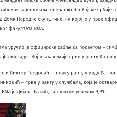
омандант Војске Србије Александар Вучић, заједн
ићем и начелником Генералштаба Војске Србије 
д Дома Народне скупштине, на којој је у прве оф
ког факултета ВМА.
ма уручио је официрске сабље са посветом – сим
јбољи кадет Војне академије први у рангу Копнене
е и Виктор Теодосић – први у рангу у виду Ратног
нковић – прва у рангу у службама, која је оствар
ВМА је Дијана Ђокић, са општим успехом 9,91.