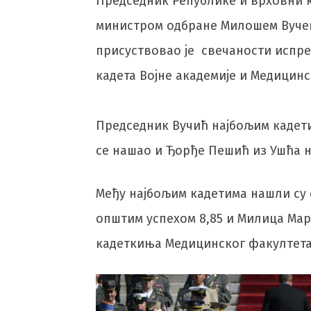
Председник Републике и врховни к
министром одбране Милошем Вучев
присуствовао је свечаности испре
кадета Војне академије и Медицинс
Председник Вучић најбољим кадети
се нашао и Ђорђе Пешић из Ушћа на
Међу најбољим кадетима нашли су с
општим успехом 8,85 и Милица Мари
кадеткиња Медицинског факултета 