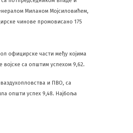
о са потпредседником Владе и
генералом Миланом Мојсиловићем,
ицирске чинове промовисано 175
бол официрске части међу којима
 војске са општим успехом 9,62.
 ваздухопловства и ПВО, са
ила општи успех 9,48. Најбоља