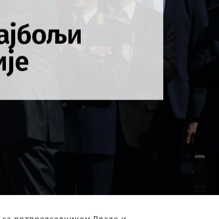
ајбољи
ије