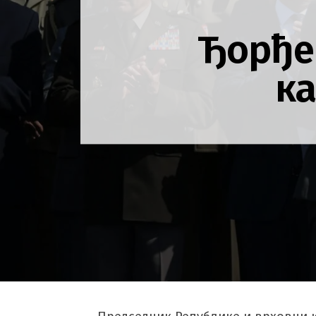
Ђорђе
ка