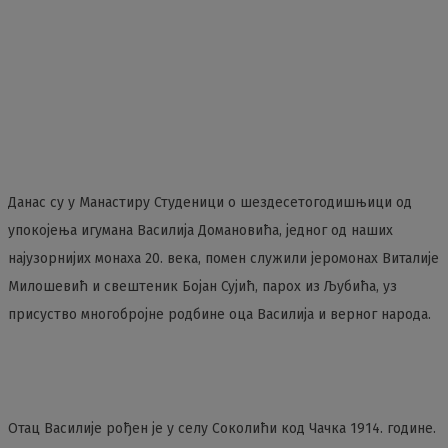
Данас су у Манастиру Студеници о шездесетогодишњици од
упокојења игумана Василија Домановића, једног од наших
најузорнијих монаха 20. века, помен служили јеромонах Виталије
Милошевић и свештеник Бојан Сујић, парох из Љубића, уз
присуство многобројне родбине оца Василија и верног народа.
Отац Василије рођен је у селу Соколићи код Чачка 1914. године.