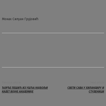
Монах Силуан Грујовић
Previous article
Next article
ЂОРЂЕ ПЕШИЋ ИЗ УШЋА НАЈБОЉИ
СВЕТИ САВА У ХИЛАНДАРУ И
КАДЕТ ВОЈНЕ АКАДЕМИЈЕ
СТУДЕНИЦИ