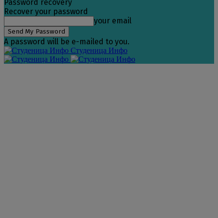
Password recovery
Recover your password
your email
A password will be e-mailed to you.
Студеница Инфо