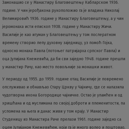
Замонашио се у Манастиру Благовештењу Кабларском 1936.
године. У чин јерођакона рукоположио га је владика Николај
Велимировић 1936. године у Манастиру Благовештењу, а у чин
јеромонаха исти епископ 1938. године у Манастиру Жичи.
Василије је као игуман у Благовештењу у том послератном
времену створио лепу духовну заједницу, уз помоћ Гојка,
односно монаха Павла (потоњег патријарха српског Павла) и
оца Јулијана Кнежевића, да би сви заједно 1948. године прешли
у манастир Рачу, као место повољније за монашки живот.
У периоду од 1955. до 1959. године отац Василије је повремено
опслуживао и обнављао Стару Цркву у Чајничу, где се налазила
чудотворна икона Богородице чајничке. Остао је упамћен и од
хришћана и од муслимана по својој доброти и племенитости, па
успомена на њега и данас живи у том крају. У Манастир
Студеницу из Манастира Раче прелази 1961. године заједно са
оцем Јулијаном Кнежевићем, који га је много волео и поштовао,