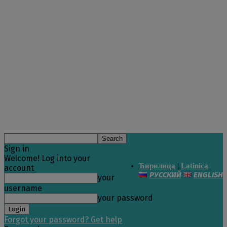
Sign in
Welcome! Log into your
Ћирилица
|
Latinica
account
РУССКИЙ
ENGLISH
your
username
your password
Forgot your password? Get help