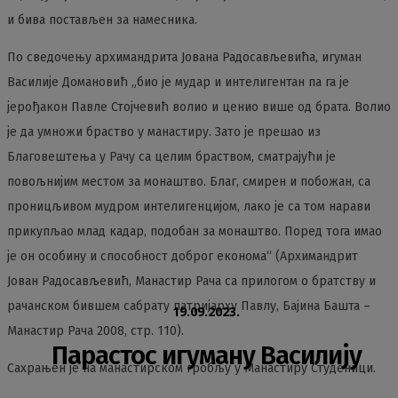
и бива постављен за намесника.
По сведочењу архимандрита Јована Радосављевића, игуман
Василије Домановић „био је мудар и интелигентан па га је
јерођакон Павле Стојчевић волио и ценио више од брата. Волио
је да умножи браство у манастиру. Зато је прешао из
Благовештења у Рачу са целим браством, сматрајући је
повољнијим местом за монаштво. Благ, смирен и побожан, са
проницљивом мудром интелигенцијом, лако је са том нарави
прикупљао млад кадар, подобан за монаштво. Поред тога имао
је он особину и способност доброг економа“ (Архимандрит
Јован Радосављевић, Манастир Рача са прилогом о братству и
рачанском бившем сабрату патријарху Павлу, Бајина Башта –
19.09.2023.
Манастир Рача 2008, стр. 110).
Парастос игуману Василију
Сахрањен је на манастирском гробљу у Манастиру Студеници.