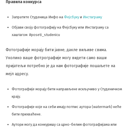
Правила конкурса
Запратите Студеница Инфо на
Фејсбуку
и
Инстаграму
Објави своју фотографију на Фејсбуку или Инстаграму са
хаштагом #poseti_studenicu
Фотографије морају бити јавне, дакле виљиве свима.
Уколико ваше фотрографије могу видети само ваши
пријатељи потребно је да нам фотографије пошаљете на
мејл адресу.
Фотографије морају бити направљене искључиво у Студеничком
крају.
Фотографије које на себи имају потпис аутора (watermark) неће
бити прихваћене.
Аутори могу да конкуришу са црно-белим фотографијама или