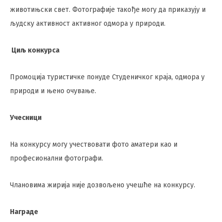
животињски свет. Фотографије такође могу да приказују и
људску активност активног одмора у природи.
Циљ конкурса
Промоција туристичке понуде Студеничког краја, одмора у
природи и њено очување.
Учесници
На конкурсу могу учествовати фото аматери као и
професионални фотографи.
Члановима жирија није дозвољено учешће на конкурсу.
Награде