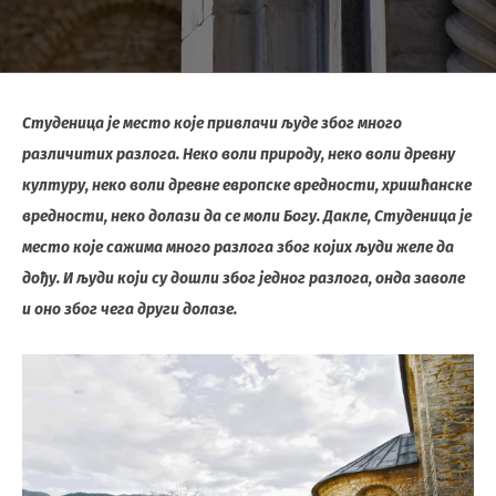
Студеница је место које привлачи људе због много
различитих разлога. Неко воли природу, неко воли древну
културу, неко воли древне европске вредности, хришћанске
вредности, неко долази да се моли Богу. Дакле, Студеница је
место које сажима много разлога због којих људи желе да
дођу. И људи који су дошли због једног разлога, онда заволе
и оно због чега други долазе.