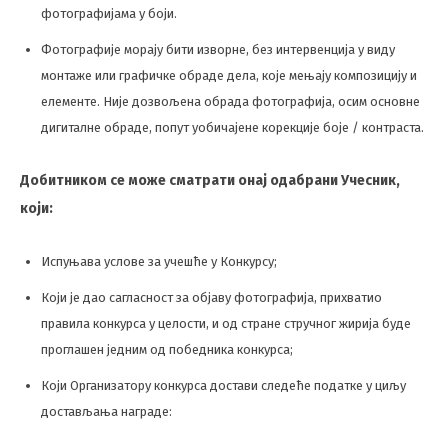
фотографијама у боји.
Фотографије морају бити изворне, без интервенција у виду
монтаже или графичке обраде дела, које мењају композицију и
елементе. Није дозвољена обрада фотографија, осим основне
дигиталне обраде, попут уобичајене корекције боје / контраста.
Добитником се може сматрати онај одабрани Учесник,
који:
Испуњава услове за учешће у Конкурсу;
Који је дао сагласност за објаву фотографија, прихватио
правила конкурса у целости, и од стране стручног жирија буде
проглашен једним од победника конкурса;
Који Организатору конкурса достави следеће податке у циљу
достављања награде: