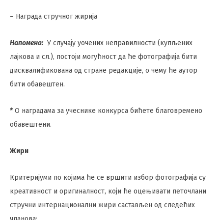
– Награда стручног жирија
Напомена:
У случају уочених неправилности (купљених
лајкова и сл.), постоји могућност да ће фотографија бити
дисквалификована од стране редакције, о чему ће аутор
бити обавештен.
*
O наградама за учеснике конкурса бићете благовремено
обавештени.
Жири
Критеријуми по којима ће се вршити избор фотографија су
креативност и оригиналност, који ће оцењивати петочлани
стручни интернационални жири састављен од следећих
чланова: