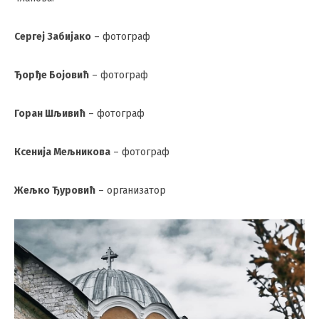
Сергеј Забијако
– фотограф
Ђорђе Бојовић
– фотограф
Горан Шљивић
– фотограф
Ксенија Мељникова
– фотограф
Жељко Ђуровић
– организатор