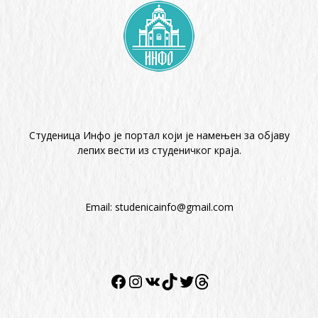
Студеница Инфо је портал који је намењен за објaву
лепих вести из студеничког краја.
Email:
studenicainfo@gmail.com
Twitter
Facebook
Instagram
VK
TikTok
Twitter