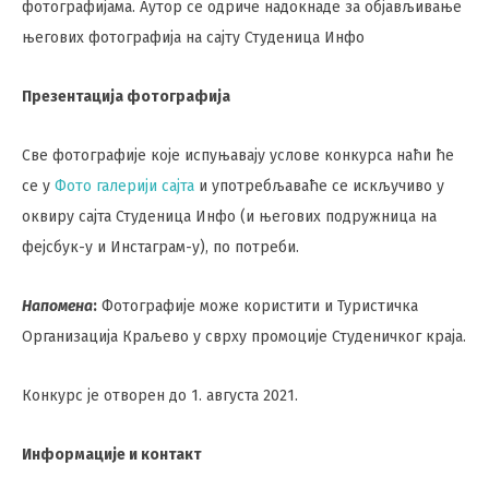
фотографијама. Аутор се одриче надокнаде за објављивање
његових фотографија на сајту Студеница Инфо
Презентација фотографија
Све фотографије које испуњавају услове конкурса наћи ће
се у
Фото галерији сајта
и употребљаваће се искључиво у
оквиру сајта Студеница Инфо (и његових подружница на
фејсбук-у и Инстаграм-у), по потреби.
Напомена
:
Фотографије може користити и Туристичка
Организација Краљево у сврху промоције Студеничког краја.
Конкурс је отворен до 1. августа 2021.
Информације и контакт