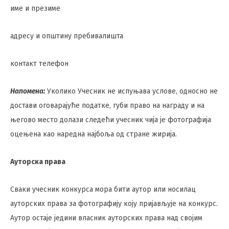
име и презиме
адресу и општину пребивалишта
контакт телефон
Напомена:
Уколико Учесник не испуњава услове, односно не
достави оговарајуће податке, губи право на награду и на
његово место долази следећи учесник чија је фотографија
оцењена као наредна најбоља од стране жирија.
Ауторска права
Сваки учесник конкурса мора бити аутор или носилац
ауторских права за фотографију коју пријављује на конкурс.
Аутор остаје једини власник ауторских права над својим