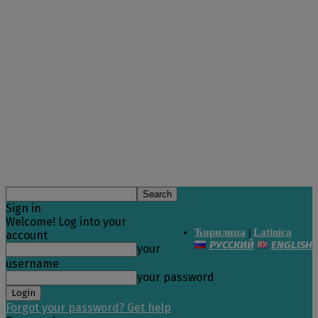
Sign in
Welcome! Log into your
Ћирилица
|
Latinica
account
РУССКИЙ
ENGLISH
your
username
your password
Forgot your password? Get help