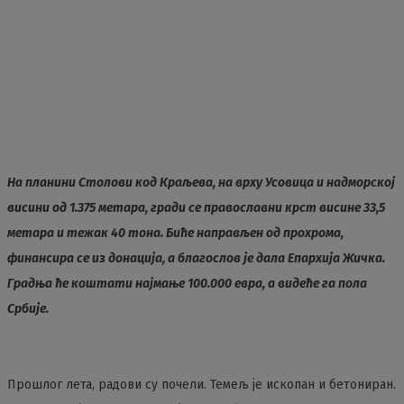
На планини Столови код Краљева, на врху Усовица и надморској
висини од 1.375 метара, гради се православни крст висине 33,5
метара и тежак 40 тона. Биће направљен од прохрома,
финансира се из донација, а благослов је дала Епархија Жичка.
Градња ће коштати најмање 100.000 евра, а видеће га пола
Србије.
Прошлог лета, радови су почели. Темељ је ископан и бетониран.