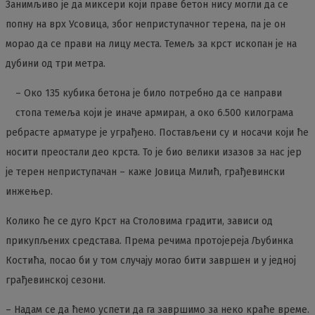
Занимљиво је да миксери који праве бетон нису могли да се
попну на врх Усовица, због неприступачног терена, па је он
морао да се прави на лицу места. Темељ за крст ископан је на
дубини од три метра.
– Око 135 кубика бетона је било потребно да се направи
стопа темеља који је иначе армиран, а око 6.500 килограма
ребрасте арматуре је уграђено. Постављени су и носачи који ће
носити преостали део крста. То је био велики изазов за нас јер
је терен неприступачан – каже Јовица Милић, грађевински
инжењер.
Колико ће се дуго Крст на Столовима градити, зависи од
прикупљених средстава. Према речима протојереја Љубинка
Костића, посао би у том случају могао бити завршен и у једној
грађевинској сезони.
– Надам се да ћемо успети да га завршимо за неко краће време.