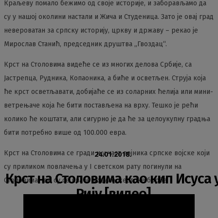
Краљеву помало бежимо од своје историје, и заборављамо да
су у нашој околини настали и Жича и Студеница. Зато је овај град
невероватан за српску историју, цркву и државу – рекао је
Мирослав Станић, председник друштва „Гвоздац“.
Крст на Столовима видеће се из многих делова Србије, са
Јастрепца, Рудника, Копаоника, а биће и осветљен. Струја која
ће крст осветљавати, добијаће се из соларних ћелија или мини-
ветрењаче која ће бити постављена на врху. Тешко је рећи
колико ће коштати, али сигурно је да ће за целоукупну градња
бити потребно више од 100.000 евра.
Крст на Столовима се гради и у част војника српске војске који
24.01.2018.
су приликом повлачења у I светском рату погинули на
Крст на Столовима као кип Исуса 
Столовима, где су се иначе водиле жестоке борбе.
Рију [видео]