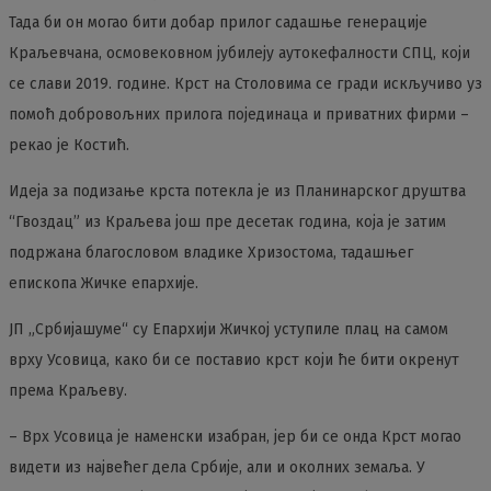
Тада би он могао бити добар прилог садашње генерације
Краљевчана, осмовековном јубилеју аутокефалности СПЦ, који
се слави 2019. године. Крст на Столовима се гради искључиво уз
помоћ добровољних прилога појединаца и приватних фирми –
рекао је Костић.
Идеја за подизање крста потекла је из Планинарског друштва
“Гвоздац” из Краљева још пре десетак година, која је затим
подржана благословом владике Хризостома, тадашњег
епископа Жичке епархије.
ЈП „Србијашуме“ су Епархији Жичкој уступиле плац на самом
врху Усовица, како би се поставио крст који ће бити окренут
према Краљеву.
– Врх Усовица је наменски изабран, јер би се онда Крст могао
видети из највећег дела Србије, али и околних земаља. У