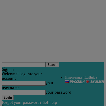
Sign in
Welcome! Log into your
Ћирилица
|
Latinica
account
РУССКИЙ
ENGLISH
your
username
your password
Forgot your password? Get help