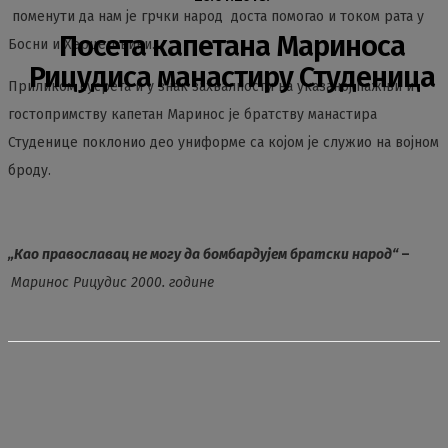
поменути да нам је грчки народ доста помогао и током рата у
Посета капетана Мариноса
Босни и Херцеговини.
Рицудиса манастиру Студеница
Приликом сусрета и у знак захвалности на указаној пажњи и
гостопримству капетан Маринос je братству манастира
Студенице поклонио део униформе са којом је служио на војном
броду.
„Као православац не могу да бомбардујем братски народ“
–
Маринос Рицудис 2000. године