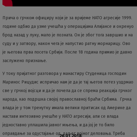
Прича о грчком официру који је за вријеме НАТО агресије 1999.
године одбио да узме учешћа у операцијама Алијансе и окренуо
брод назад у луку, мало је позната. Он је због тога завршио и на
суду и у затвору, након чега је напустио ратну морнарицу. Ово
је његова прва посета Србији. После 18 година примио је давно
заслужено признање.
У току пријатног разговора у манастиру Студеница господин
Маринос Рицудис испричао нам је да је тај његов потез уздрмао
све у грчкој војсци и да је почела да се спрема реакција грчког
народа, као подршка својој православној браћи Србима. Грчка
влада је у том тренутку имала велики притисак од Америке да
настави интезивно учешће у НАТО агресији, али се влада
једноставно уплашила јавног мњења, и да јој је то било
оправдање за одустајање од даљег војног деловања. Треба
26.01.2018.