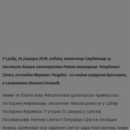
У среду, 24 јануара 2018. године, манастир Студеницу су
посетили бивши потпоручник Ратне морнарице Републике
Грчке, господин Маринос Рицудис са својом супругом Хрисанти,
и свештеник Никола Гачевић.
Наиме по благослову Митрополита црногорско-приморског
господина Амфилохија, свештеник Никола довео је у Србију
господина Мариноса. У уторак 23. јануара у српској
Патријаршији, Његова Светост Патријарх Српски господин
Иринеј, одликовао га је орденом Светог цара Константина, којим