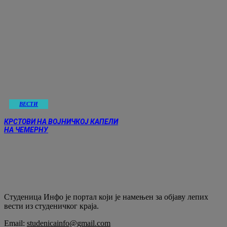
ВЕСТИ
КРСТОВИ НА ВОЈНИЧКОЈ КАПЕЛИ
НА ЧЕМЕРНУ
Студеница Инфо је портал који је намењен за објaву лепих
вести из студеничког краја.
Email:
studenicainfo@gmail.com