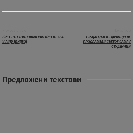
Previous article
Next article
КРСТ НА СТОЛОВИМА КАО КИП ИСУСА
ПРИЈАТЕЉИ ИЗ ФРАНЦУСКЕ
У РИЈУ [ВИДЕО]
ПРОСЛАВИЛИ СВЕТОГ САВУ У
СТУДЕНИЦИ
Предложени текстови