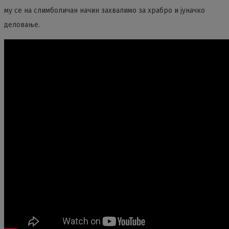
му се на слимболичан начин захвалимо за храбро и јуначко
деловање.