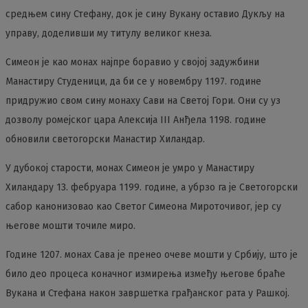
средњем сину Стефану, док је сину Вукану оставио Дукљу на
управу, доделивши му титулу великог кнеза.
Симеон је као монах најпре боравио у својој задужбини
Манастиру Студеници, да би се у новембру 1197. године
придружио свом сину монаху Сави на Светој Гори. Они су уз
дозволу ромејског цара Алексија III Анђела 1198. године
обновили светогорски Манастир Хиландар.
У дубокој старости, монах Симеон је умро у Манастиру
Хиландару 13. фебруара 1199. године, а убрзо га је Светогорски
сабор канонизовао као Светог Симеона Мироточивог, јер су
његове мошти точиле миро.
Године 1207. монах Сава је пренео очеве мошти у Србију, што је
било део процеса коначног измирења између његове браће
Вукана и Стефана након завршетка грађанског рата у Рашкој.