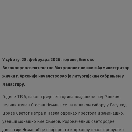
У суботу, 28. фебруара 2026. године, Његово
Високопреосвештенство Митрополит нишки и Администратор
жички г. Арсеније началствовао је литургијским сабрањем у
манастиру.
Године 1196, након тридесет година владавине над Рашком,
велики жупан Стефан Немања се на великом сабору у Расу код
Цркве Светог Петра и Павла одрекао престола и замонашио,
узевши монашко име Симеон. Родоначелник светородне
династије Немањић је свој престо и врховну власт препустио