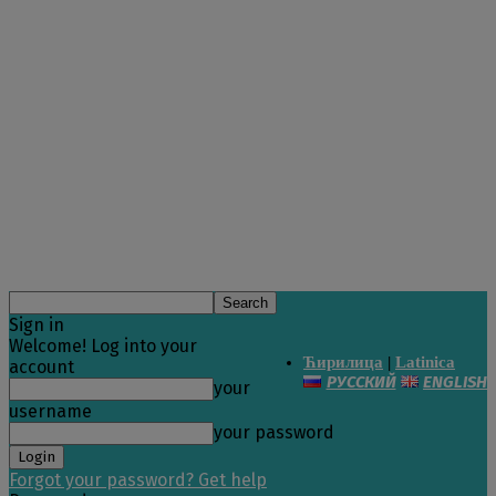
Sign in
Welcome! Log into your
Ћирилица
|
Latinica
account
РУССКИЙ
ENGLISH
your
username
your password
Forgot your password? Get help