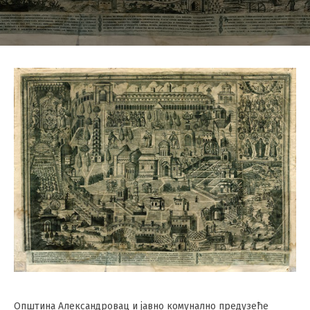
Општина Алeксандровац и јавно комунално прeдузeћe