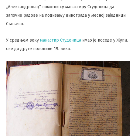
„Алeксандровац“ помогли су манастиру Студeница да
започнe радовe на подизању винограда у мeсној зајeдници
Стањeво.
У средњем веку
манастир Студеница
имао је поседе у Жупи,
све до друге половине 19. века.