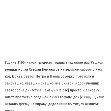
Године 1196, након тридесет година владавине над Рашком,
велики жупан Стефан Немања се на великом сабору у Расу
код Цркве Светог Петра и Павла одрекао престола и
замонашио, узевши монашко име Симеон. Родоначелник
светородне династије Немањић је свој престо и врховну
власт препустио средњем сину Стефану, док је сину Вукану
оставио Дукљу на управу, доделивши му титулу великог