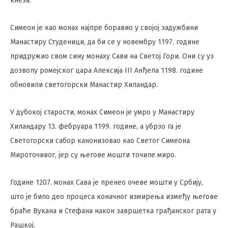
кнеза.
Симеон је као монах најпре боравио у својој задужбини
Манастиру Студеници, да би се у новембру 1197. године
придружио свом сину монаху Сави на Светој Гори. Они су уз
дозволу ромејског цара Алексија III Анђела 1198. године
обновили светогорски Манастир Хиландар.
У дубокој старости, монах Симеон је умро у Манастиру
Хиландару 13. фебруара 1199. године, а убрзо га је
Светогорски сабор канонизовао као Светог Симеона
Мироточивог, јер су његове мошти точиле миро.
Године 1207. монах Сава је пренео очеве мошти у Србију,
што је било део процеса коначног измирења између његове
браће Вукана и Стефана након завршетка грађанског рата у
Рашкој.