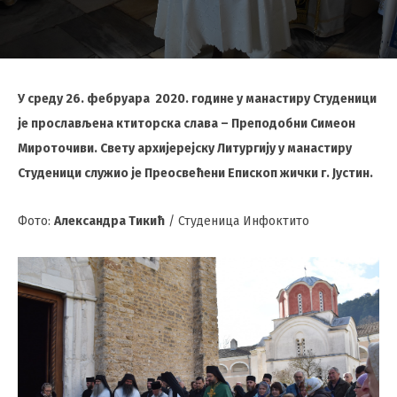
У среду 26. фебруара 2020. године у манастиру Студеници
је прослављена ктиторска слава – Преподобни Симеон
Мироточиви. Свету архијерејску Литургију у манастиру
Студеници служио је Преосвећени Епископ жички г. Јустин.
Фото:
Александра Тикић
/ Студеница Инфоктито