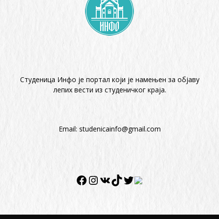
Студеница Инфо је портал који је намењен за објaву
лепих вести из студеничког краја.
Email:
studenicainfo@gmail.com
Facebook
Instagram
VK
TikTok
Twitter
Twitter