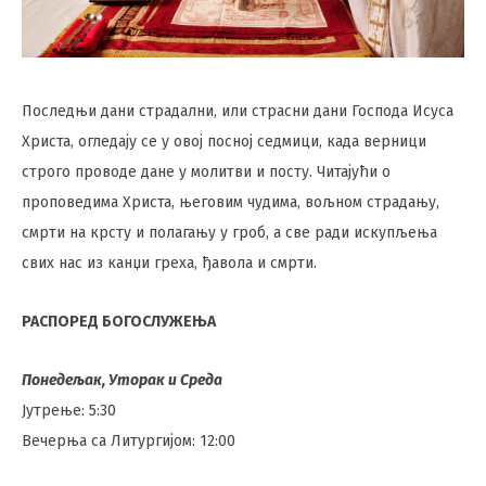
Последњи дани страдални, или страсни дани Господа Исуса
Христа, огледају се у овој посној седмици, када верници
строго проводе дане у молитви и посту. Читајући о
проповедима Христа, његовим чудима, вољном страдању,
смрти на крсту и полагању у гроб, а све ради искупљења
свих нас из канџи греха, ђавола и смрти.
РАСПОРЕД БОГОСЛУЖЕЊА
Понедељак, Уторак и Среда
Јутрење: 5:30
Вечерња са Литургијом: 12:00