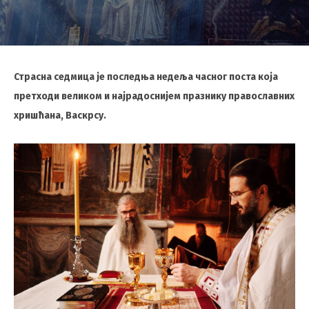
Страсна седмица је последња недеља часног поста која
претходи великом и најрадоснијем празнику православних
хришћана, Васкрсу.