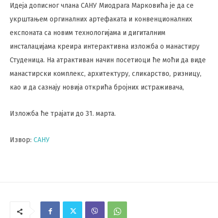
Идеја дописног члана САНУ Миодрага Марковића је да се
укрштањем оргиналних артефаката и конвенционалних
експоната са новим технологијама и дигиталним
инсталацијама креира интерактивна изложба о манастиру
Студеница. На атрактиван начин посетиоци ће моћи да виде
манастирски комплекс, архитектуру, сликарство, ризницу,
као и да сазнају новија открића бројних истраживача,
Изложба ће трајати до 31. марта.
Извор:
САНУ