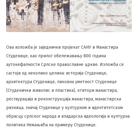
Ова изложба је заједнички пројекат САНУ и Манастира
Студенице, као прилог обележавању 800 година
аутокефалности Српске православне цркве. Изложба се
састоји од неколико целина: историја Студенице,
архитектура Студенице, ликовна уметност Студенице
(Студенички живопис и пластика), ктитори манастира,
рестаурација и реконструкција манастира, манастирска
ризница, значај Студенице у културном и идентитетском
обрасцу српског народа и владарска идеологија и културна
политика Немањића на примеру Студенице.