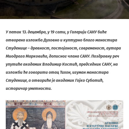
У петак 13. децембра, у 19 сати, у Галерији САНУ биће
отворена изложба Духовно и културно благо манастира
Студенице – древност, постојаност, савременост, аутора
Миодрага Марковића, дописног члана САНУ. Поздравну реч
упутиће академик Владимир Костић, председник САНУ, на
изложби ће говорити отац Тихон, игуман манастира
Студенице, а отвориће је академик Гојко Суботић,
историчар уметности.