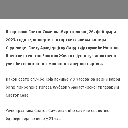
На празник Светог Симеона Мироточивог, 26. фебруара
2023. године, поводом ктиторске славе манастира
Студенице, Свету Архијерејску Литургију служиће Његово
Преосвештенство Епископ Жички г. Јустин уз молитвено
учешће свештенства, монаштва и верног народа.
Након свете службе која почиње у 9 часова, за верни народ
биће приређена трпеза љубави у манастирској трпезарији
Светог Саве.
Уочи празника Светог Симеона биће служно свеноћно
бденије које почиње у 21 час.