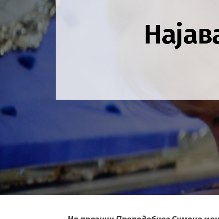
Најав