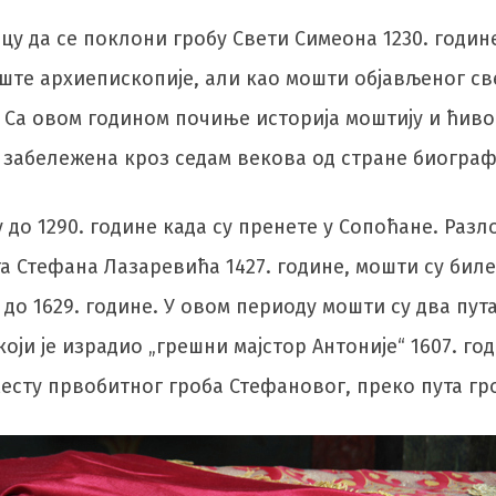
цу да се поклони гробу Свети Симеона 1230. године
ште архиепископије, али као мошти објављеног све
 Са овом годином почиње историја моштију и ћиво
 забележена кроз седам векова од стране биограф
до 1290. године када су пренете у Сопоћане. Разло
а Стефана Лазаревића 1427. године, мошти су биле
е до 1629. године. У овом периоду мошти су два пу
 који је израдио „грешни мајстор Антоније“ 1607. 
месту првобитног гроба Стефановог, преко пута г