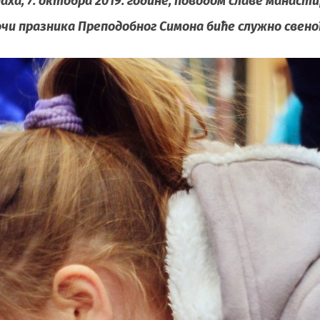
аха, 7. октобра 2019. године, поводом славе манаст
очи празника Преподобног Симона биће служно свеноћ