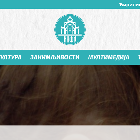
Ћирили
КУЛТУРА
ЗАНИМЉИВОСТИ
МУЛТИМЕДИЈА
Студеница
Инфо