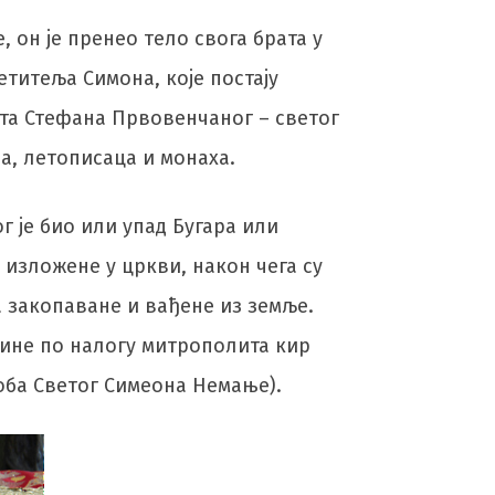
, он је пренео тело свога брата у
титеља Симона, које постају
та Стефана Првовенчаног – светог
а, летописаца и монаха.
г је био или упад Бугара или
 изложене у цркви, након чега су
та закопаване и вађене из земље.
године по налогу митрополита кир
роба Светог Симеона Немање).