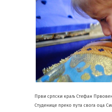
Први српски краљ Стефан Првовенча
Студенице преко пута свога оца С