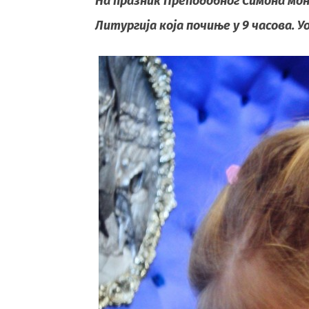
На празник Преподобног Симона мoн
Литургија која почиње у 9 часова. У