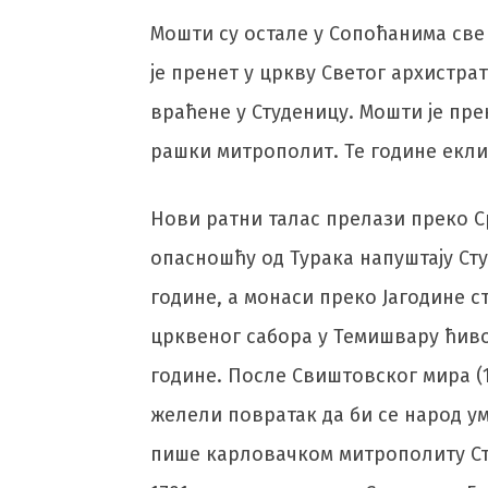
Мошти су остале у Сопоћанима све 
је пренет у цркву Светог архистрат
враћене у Студеницу. Мошти је прен
рашки митрополит. Те године екли
Нови ратни талас прелази преко Ср
опасношћу од Турака напуштају Сту
године, а монаси преко Јагодине ст
црквеног сабора у Темишвару ћивот
године. После Свиштовског мира (1
желели повратак да би се народ ум
пише карловачком митрополиту Сте