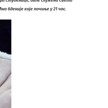
ира Студенице, биће служена Света
но бденије које почиње у 21 час.