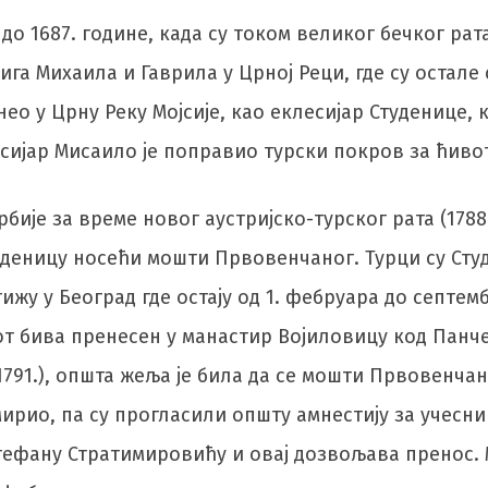
до 1687. године, када су током великог бечког ра
ига Михаила и Гаврила у Црној Реци, где су остале 
ео у Црну Реку Мојсије, као еклесијар Студенице, к
сијар Мисаило је поправио турски покров за ћиво
бије за време новог аустријско-турског рата (1788-
деницу носећи мошти Првовенчаног. Турци су Студе
ижу у Београд где остају од 1. фебруара до септем
 бива пренесен у манастир Војиловицу код Панчев
791.), општа жеља је била да се мошти Првовенчано
ирио, па су прогласили општу амнестију за учесни
фану Стратимировићу и овај дозвољава пренос. М