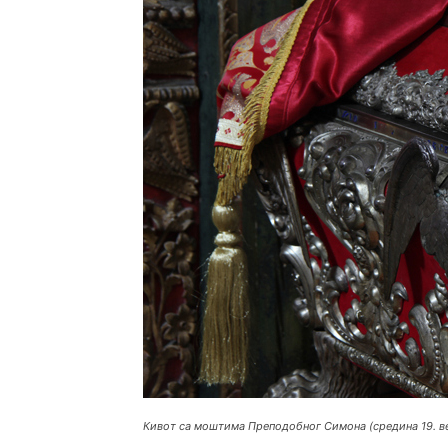
Кивот са моштима Преподобног Симона (средина 19. ве