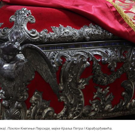
ка). Поклон Кнегиње Персиде, мајке Краља Петра I Карађорђевића.