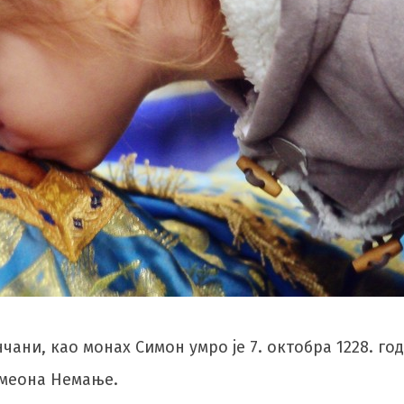
ни, као монах Симон умро је 7. октобра 1228. год
имеона Немање.