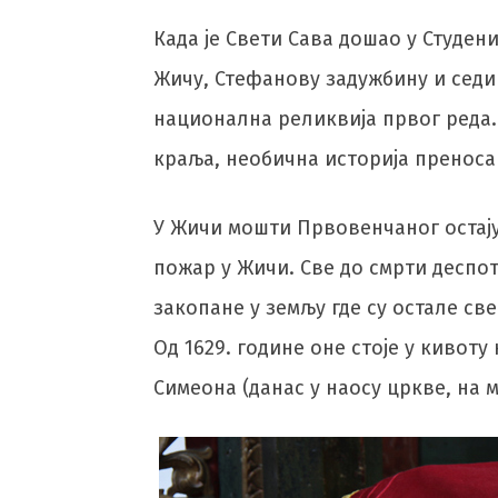
Када је Свети Сава дошао у Студени
Жичу, Стефанову задужбину и седи
национална реликвија првог реда.
краља, необична историја преноса
У Жичи мошти Првовенчаног остају 
пожар у Жичи. Све до смрти деспот
закопане у земљу где су остале св
Од 1629. године оне стоје у кивоту
Симеона (данас у наосу цркве, на 