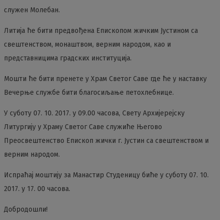
служен Молебан.
Литија ће бити предвођена Епископом жичким Јустином са
свештенством, монаштвом, верним народом, као и
представницима градских институција.
Мошти ће бити пренете у Храм Светог Саве где ће у наставку
Вечерње службе бити благосиљање петохлебнице.
У суботу 07. 10. 2017. у 09.00 часова, Свету Архијерејску
Литургију у Храму Светог Саве служиће Његово
Преосвештенство Епископ жички г. Јустин са свештенством и
верним народом.
Испраћај моштију за Манастир Студеницу биће у суботу 07. 10.
2017. у 17. 00 часова.
Добродошли!