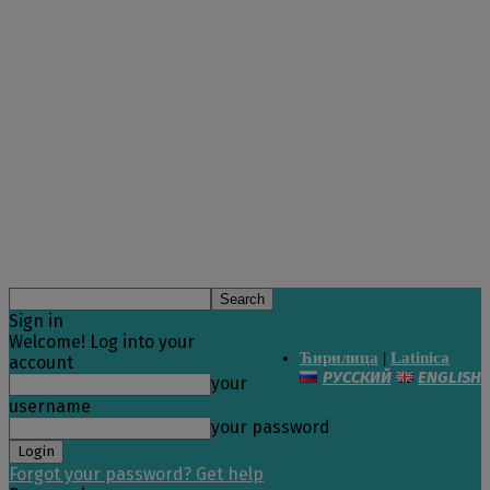
Sign in
Welcome! Log into your
Ћирилица
|
Latinica
account
РУССКИЙ
ENGLISH
your
username
your password
Forgot your password? Get help