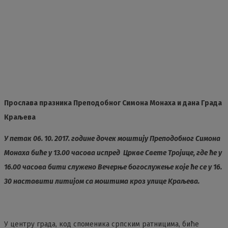
Прослава празника Преподобног Симона Монаха и дана Града
Краљева
У петак 06. 10. 2017. године дочек моштију Преподобног Симона
Монаха биће у 13.00 часова испред Цркве Свете Тројице, где ће у
16.00 часова бити служено Вечерње богослужење које ће се у 16.
30 наставити литијом са моштима кроз улице Краљева.
У центру града, код споменика српским ратницима, биће