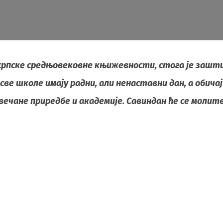
српске средњовековне књижевности, стога је зашт
све школе имају радни, али ненаставни дан, а обичај 
вечане приредбе и академије. Савиндан ће се молит