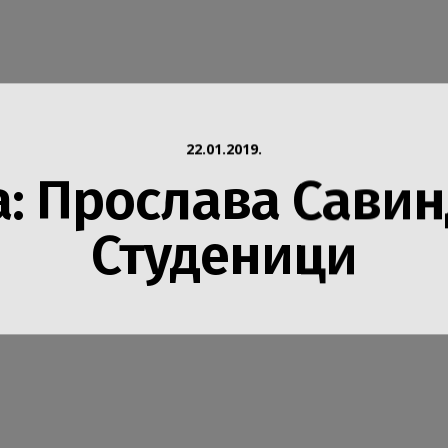
Инфо
22.01.2019.
а: Прослава Савин
Студеници