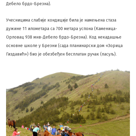
Дебело брдо-Брезна).
Учесницима слабије кондиције била је намењена стаза
дужине 11 илометара са 700 метара успона (Каменица-
Орловац 938 мнв-Дебело брдо-Брезна). Код некадашње
основне школе у Брезни (сада планинарски дом «Зорица
Гиздавић») био је обезбеђен бесплатан ручак (пасуљ).