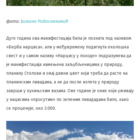
фото:
Биљана Радосављевић
Дуго година ова манифестација била је позната под називом
«Берба нарциса», али у међувремену подигнута еколошка
свест и у самом називу «Нарцису у походе» подразумева да
је манифестација намењена заљубљеницима у природу,
планину Столови и овај дивни цвет који треба да расте на
планинским ливадама, а не да после излета у природу
заврши у кухињским вазама. Ове године је оних који уживају
у нацисима «просутим» по зеленим ливададама било, како
се проценује, око 3.000.