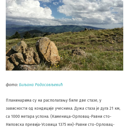
фото:
Биљана Радосављевић
Планинарима су на располагању биле две стазе, у
зависности од кондиције учесника. Дужа стаза је дуга 21 км,
са 1000 метара успона. (Каменица-Орловац-Равни сто-
Ниловска превија-Усовица 1375 мн)-Равни сто-Орловац-