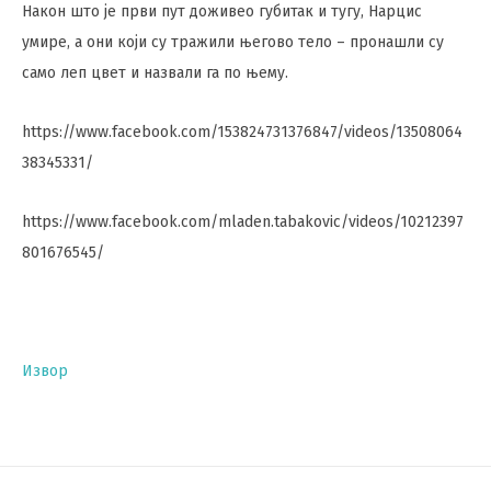
Након што је први пут доживео губитак и тугу, Нарцис
умире, а они који су тражили његово тело – пронашли су
само леп цвет и назвали га по њему.
https://www.facebook.com/153824731376847/videos/13508064
38345331/
https://www.facebook.com/mladen.tabakovic/videos/10212397
801676545/
Извор