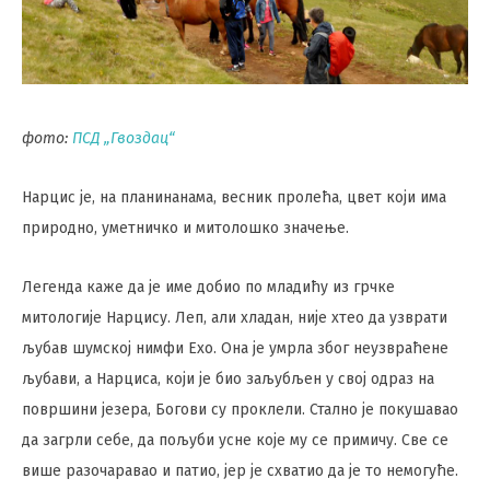
фото:
ПСД „Гвоздац“
Нарцис је, на планинанама, весник пролећа, цвет који има
природно, уметничко и митолошко значење.
Легенда каже да је име добио по младићу из грчке
митологије Нарцису. Леп, али хладан, није хтео да узврати
љубав шумској нимфи Ехо. Она је умрла због неузвраћене
љубави, а Нарциса, који је био заљубљен у свој одраз на
површини језера, Богови су проклели. Стално је покушавао
да загрли себе, да пољуби усне које му се примичу. Све се
више разочаравао и патио, јер је схватио да је то немогуће.