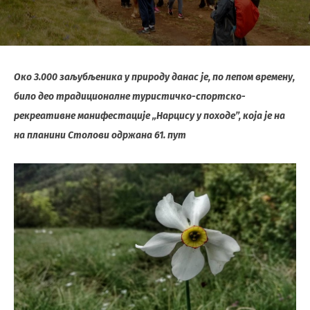
Око 3.000 заљубљеника у природу данас је, по лепом времену,
било део традиционалне туристичко-спортско-
рекреативне манифестације „Нарцису у походе”, која је на
на планини Столови одржана 61. пут