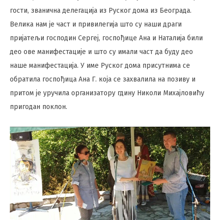
гости, званична делегација из Руског дома из Београда.
Велика нам је част и привилегија што су наши драги
пријатељи господин Сергеј, госпођице Ана и Наталија били
део ове манифестације и што су имали част да буду део
наше манифестација. У име Руског дома присутнима се
обратила госпођица Ана Г. која се захвалила на позиву и
притом је уручила организатору гдину Николи Михајловићу
пригодан поклон.