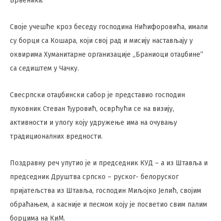
Брвеника.
Своје учешће кроз беседу господина Нићифоровића, имали
су борци са Кошара, који свој рад и мисију настављају у
оквирима Хуманитарне организације „Браниоци отаџбине“
са седиштем у Чачку.
Свесрпски отаџбински сабор је представио господин
пуковник Стеван Ђуровић, осврћући се на визију,
активности и улогу коју удружење има на очувању
традиционалних вредности.
Поздравну реч упутио је и председник КУД – а из Штавља и
председник Друштва српско – руског- белоруског
пријатељства из Штавља, господин Миљојко Јелић, својим
обраћањем, а касније и песмом коју је посветио свим палим
борцима на КиМ.