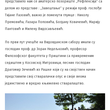
представило нам се аматерско позориште „Рефлексија“ са
делом из представе : „Завештање“ у режији проф. госпође
Тијане Лазовић, важно је поменути глумце : Николу
Премовића, Лазара Поповића, Богдану Ковачевић, Марију
Пантовић и Милену Видосављевић.
По први пут учешће на Видовданском сабору имали су
господин проф. др Зоран Недељковић, професор
Филозофског факултета у Приштини са привременим
седиштем у Косовској Митровици, песник господин
Драгомир Зечевић из Рашке који су на својствен начин
представили свој стваралачки опус и своје веома
јединствено и вредно књижевно стваралаштво.