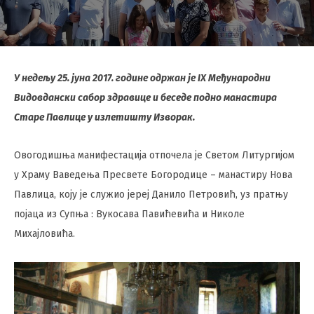
У недељу 25. јуна 2017. године одржан је IX Међународни
Видовдански сабор здравице и беседе подно манастира
Старе Павлице у излетишту Изворак.
Овогодишња манифестација отпочела је Светом Литургијом
у Храму Ваведења Пресвете Богородице – манастиру Нова
Павлица, коју је служио јереј Данило Петровић, уз пратњу
појаца из Супња : Вукосава Павићевића и Николе
Михајловића.