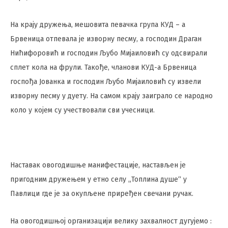
На крају дружења, мешовита певачка група КУД – а
Брвеница отпевала је изворну песму, а господин Драган
Нићифоровић и господин Љубо Мијаиловић су одсвирали
сплет кола на фрули. Такође, чланови КУД-а Брвеница
госпођа Јованка и господин Љубо Мијаиловић су извели
изворну песму у дуету. На самом крају заиграло се народно
коло у којем су учествовали сви учесници.
Наставак овогодишње манифестације, настављен је
пригодним дружењем у етно селу „Топлина душе“ у
Павлици где је за окупљене приређен свечани ручак.
На овогодишњој организацији велику захвалност дугујемо :