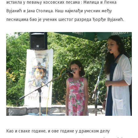
истакла у певању косовских песама : Милица и Ленка
Вујанић и Јана Столица. Наш најмлађи учесник међу
песницима био је ученик шестог разреда Ђорђе Вујанић.
Као и сваке године, и ове године у драмском делу