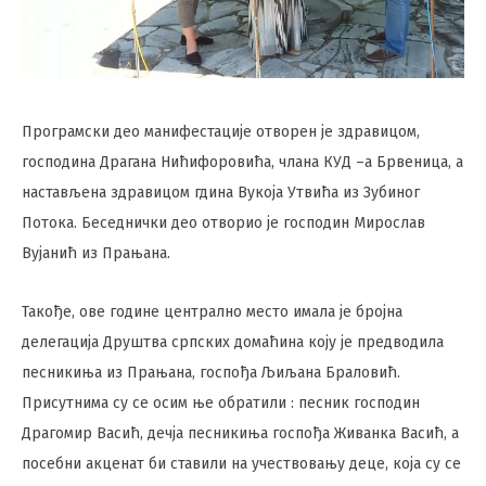
Програмски део манифестације отворен је здравицом,
господина Драгана Нићифоровића, члана КУД –а Брвеница, а
настављена здравицом гдина Вукоја Утвића из Зубиног
Потока. Беседнички део отворио је господин Мирослав
Вујанић из Прањана.
Такође, ове године централно место имала је бројна
делегација Друштва српских домаћина коју је предводила
песникиња из Прањана, госпођа Љиљана Браловић.
Присутнима су се осим ње обратили : песник господин
Драгомир Васић, дечја песникиња госпођа Живанка Васић, а
посебни акценат би ставили на учествовању деце, која су се