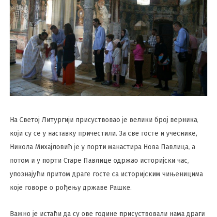
На Светој Литургији присуствовао је велики број верника,
који су се у наставку причестили. За све госте и учеснике,
Никола Михајловић је у порти манастира Нова Павлица, а
потом и у порти Старе Павлице одржао историјски час,
упознајући притом драге госте са историјским чињеницима
које говоре о рођењу државе Рашке.
Важно је истаћи да су ове године присуствовали нама драги