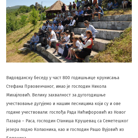
Видовданску беседу у част 800 годишњице крунисања
Стефана Првовенчаног, имао је господин Никола
Михајловић. Велику захвалност за дугогодишње
учествовање дугујемо и нашим песницима који су и ове
године учествовали: госпођа Рада Нићифоровић из Новог
Пазара – Раса, господин Станиша Крушевац са Семетешког
језера подно Копаоника, као и господин Рашо Вујовић из