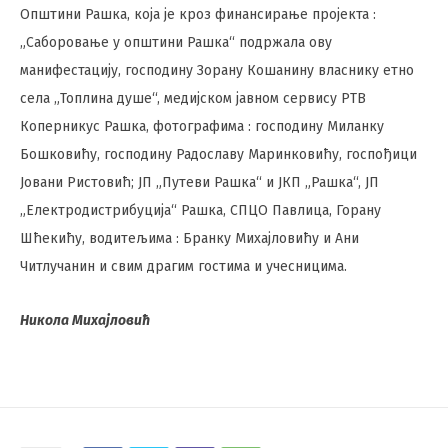
Општини Рашка, која је кроз финансирање пројекта :
„Саборовање у општини Рашка“ подржала ову
манифестацију, господину Зорану Кошанину власнику етно
села „Топлина душе“, медијском јавном сервису РТВ
Коперникус Рашка, фотографима : господину Миланку
Бошковићу, господину Радославу Маринковићу, госпођици
Јовани Ристовић; ЈП „Путеви Рашка“ и ЈКП „Рашка“, ЈП
„Електродистрибуција“ Рашка, СПЦО Павлица, Горану
Шћекићу, водитељима : Бранку Михајловићу и Ани
Читлучанин и свим драгим гостима и учесницима.
Никола Михајловић