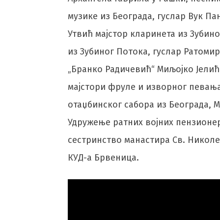
музике из Београда, гуслар Вук П
Утвић мајстор кларинета из Зубино
из Зубиног Потока, гуслар Ратоми
„Бранко Радичевић“ Миљојко Јелић
мајстори фруле и изворног певања
отаџбинског сабора из Београда, М
Удружење ратних војних пензионе
сестринство манастира Св. Николе 
КУД-а Брвеница.