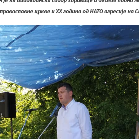
жан је XII Видовдански сабор здравице и беседе подн
 православне цркве и XX година од НАТО агресије на С