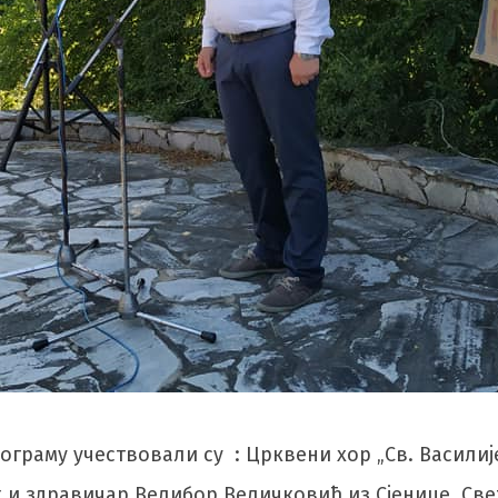
ограму учествовали су : Црквени хор „Св. Василиј
к и здравичар Велибор Величковић из Сјенице, Св