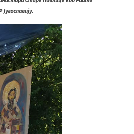
о манастира Старе Павлице код Рашке
Р Југославију.