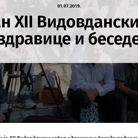
01.07.2019.
н XII Видовдански
здравице и бесед