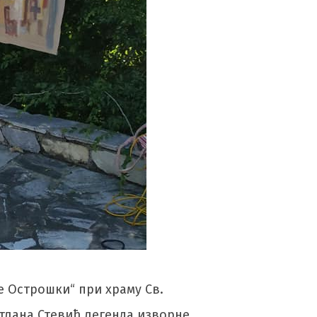
е Острошки“ при храму Св.
етлана Стевић легенда изворне