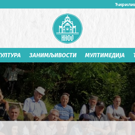
Ћирили
КУЛТУРА
ЗАНИМЉИВОСТИ
МУЛТИМЕДИЈА
Студеница
Инфо