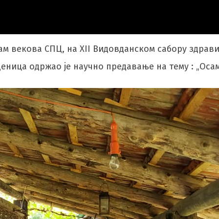
м векова СПЦ, на XII Видовданском сабору здрави
еница одржао је научно предавање на тему : „Оса