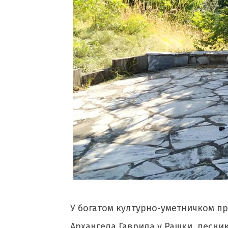
У богатом културно-уметничком пр
Архангела Гаврила у Рашки, песни