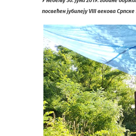
У недељу 30. јуна 2019. године одр
посвећен јубилеју VIII векова Српске