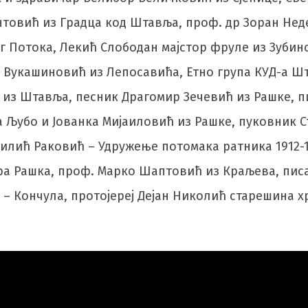
антовић из Градца код Штавља, проф. др Зоран Не
г Потока, Лекић Слободан мајстор фруле из Зубин
р Вукашиновић из Лепосавића, Етно група КУД-а 
 из Штавља, песник Драгомир Зечевић из Рашке, п
 Љубо и Јованка Мијаиловић из Рашке, пуковник 
илић Раковић – Удружење потомака ратника 1912-1
ра Рашка, проф. Марко Шаптовић из Краљева, писа
– Кончула, протојереј Дејан Николић старешина х