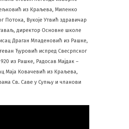
дељковић из Краљева, Миленко
ог Потока, Вукоје Утвић здравичар
Штаваљ, директор Основне школе
исац Драган Младеновић из Рашке,
Стеван Ђуровић испред Свесрпског
920 из Рашке, Радосав Мајдак –
ц Маја Ковачевић из Краљева,
рама Св. Саве у Супњу и чланови