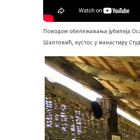
Поводом обележавања јубилеја Оса
Шаптовић, кустос у манастиру Студ