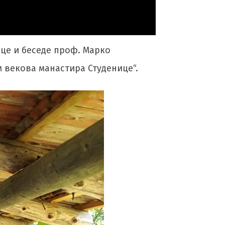
це и беседе проф. Марко
м векова манастира Студенице“.