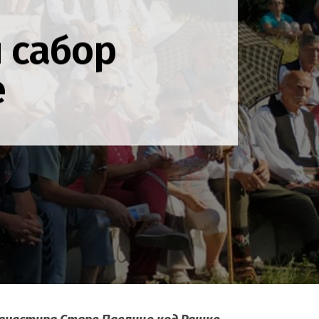
 сабор
е