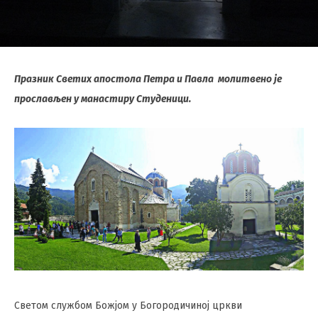
Празник Светих апостола Петра и Павла молитвено је
прослављен у манастиру Студеници.
Светом службом Божјом у Богородичиној цркви