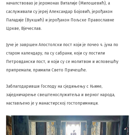
началствовао је јеромонах Виталије (Милошевић), а
саслуживали су јереј Александар Бојовић, јерођакон
Паладије (Вукшић) и јерођакон Пољске Православне
Цркве, Вјечеслав.
Јуче је завршен Апостолски пост који је почео 4. јуна по
старом календару, па су сабрани, који су постили
Петровдански пост, и који су се молитвом и исповешћу
припремали, примили Свето Причешће.
Заблагодаривши Господу на сједињењу с Њиме,
заједничарење свештенослужитеља и верног народа,
настављено је у манастирској гостопримници.