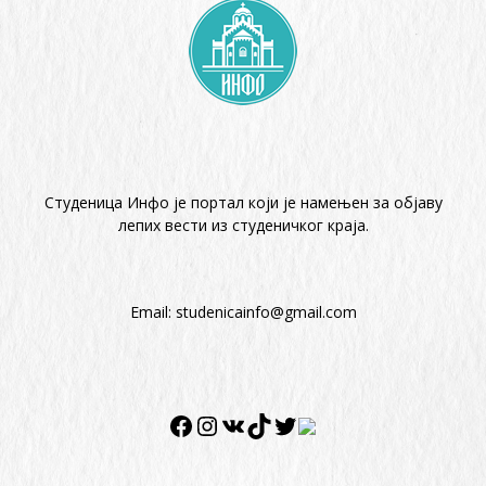
Студеница Инфо је портал који је намењен за објaву
лепих вести из студеничког краја.
Email:
studenicainfo@gmail.com
Facebook
Instagram
VK
TikTok
Twitter
Twitter