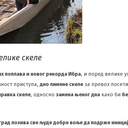
елике скеле
их поплава и новог рекорда Ибра
, и поред велике 
ћност приступа,
дно лимене скеле
за превоз посети
правка скеле
, односно
замена њеног дна
како би
бе
рад позива све људе добре воље да подрже иниција