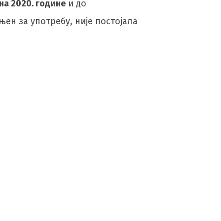
уна 2020. године
и до
њен за употребу, није постојала