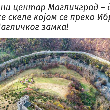
ни центар Магличград – 
ке скеле којом се преко И
агличког замка!