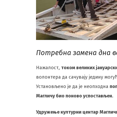
Потребна замена дна в
Нажалост,
током великих јануарск
волонтера да сачувају једину могу
Установљено је да је неопходна
по
Магличу био поново успостављен
.
Удружење културни центар Магличг