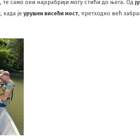
, те само они најхрабрији могу стићи до њега. Од
ј
у
, када је
урушен висећи мост
, претходно већ забра