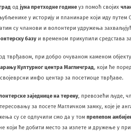
град
од
јуна претходне године
уз помоћ својих
чла
убљенике у историју и планинаре који иду путем 
 затим су чланови и волонтери удружења захваљују
онтерску базу
и временом прикупили средстава 
под тврђавом, при добро очуваном каменом објект
арању Културног центра Магличград
, који ће пор
и својеврсни инфо центар за посетиоце тврђаве.
лонтерске заједнице на терену
, превозећи људе, 
ересовању за посете Магличком замку, које је а
жења су се одлучили смо да у том
прелепом амбије
ане који ће добити место за излете и дружење у пр