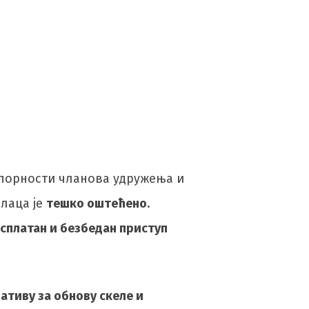
упорности чланова удружења и
лаца је
тешко оштећено
.
сплатан и безбедан приступ
тиву за обнову скеле и