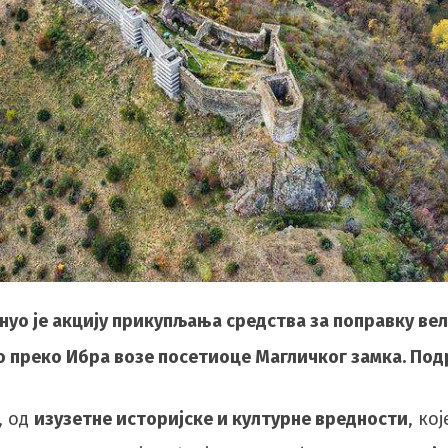
уо је акцију прикупљања средства за поправку вел
 преко Ибра возе посетиоце Магличког замка. Под
, од
изузетне историјске и културне вредности
, ко