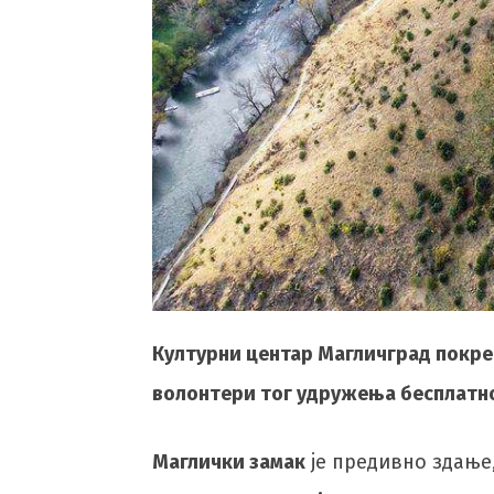
Културни центар Магличград покрен
волонтери тог удружења бесплатно
Маглички замак
је предивно здање