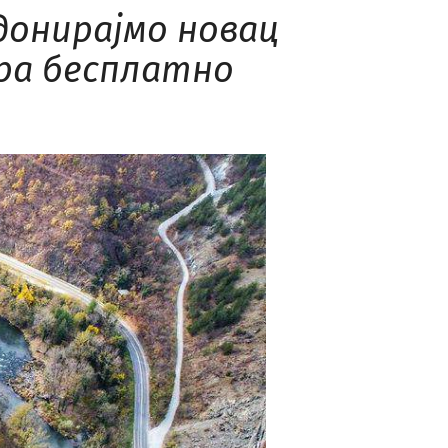
донирајмо новац
бра бесплатно