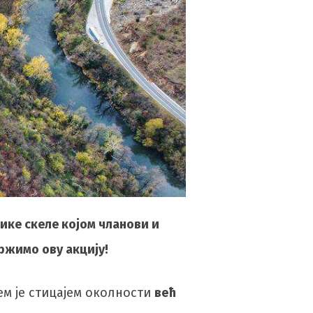
ике скеле којом чланови и
ржимо ову акцију!
јем је стицајем околности
већ