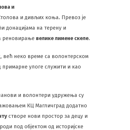
нова и
Столова и дивљих коња. Превоз је
ћи донацијама на терену и
за реновирање
велике лимене скеле
.
у, већ неко време са волонтерском
ед примарне улоге служити и као
чланови и волонтери удружења су
нгажовањем КЦ Магличград додатно
нту
створе нови простор за децу и
ироди под објектом од историјске