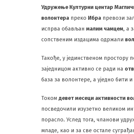
Удружење Културни центар Маглич
волонтера
преко
Ибра
превози заљ
испрва обављан
малим чамцем
, а
сопственим издацима одржали
вол
Такође, у јединственом простору 
заједницом активно се ради на
отв
база за волонтере, а уједно бити 
Током
девет месеци активности во
посведочили изузетно великом инт
порасло. Услед тога, чланови удру
младе, као и за све остале суграђ