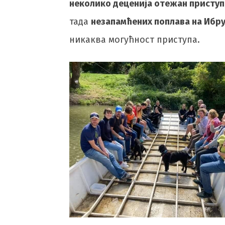
неколико деценија отежан приступ
тада
незапамћених поплава на Ибр
никаква могућност приступа.