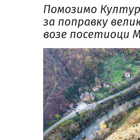
Помозимо Култур
за поправку вели
возе посетиоци М