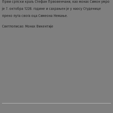
Први српски краљ Стефан Првовенчани, као монах Симон умро
је 7. октобра 1228. године и сахрањен је у наосу Студенице
преко пута свога оца Симеона Немање.
Светлописао: Монах Викентије