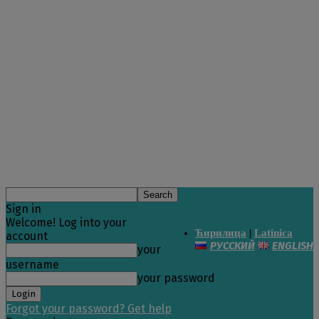
Sign in
Welcome! Log into your
Ћирилица
|
Latinica
account
РУССКИЙ
ENGLISH
your
username
your password
Forgot your password? Get help