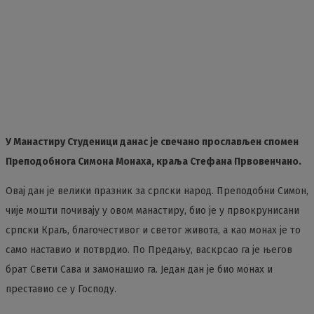
У Манастиру Студеници данас је свечано прослављен спомен
Преподобнога Симона Монаха, краља Стефана Првовенчано.
Овај дан је велики празник за српски народ. Преподобни Симон,
чије мошти почивају у овом манастиру, био је у првокрунисани
српски Краљ, благочестивог и светог живота, а као монах је то
само наставио и потврдио. По Предању, васкрсао га је његов
брат Свети Сава и замонашио га. Један дан је био монах и
преставио се у Господу.