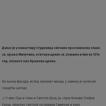
Данас је у манастиру Студеница свечано прослављена слава
св. краља Милутина, ктитора цркве св. Јоакима и Ане из 1314
год. познате као Краљева црква.
На њеној фасади, испод кровног венца, у камену је уклесан
следећи натпис:
„+ У име Оца и Сина и Светога Духа, ја, слуга Божији Стефан
Урош, праунук светога господина Симеона и унук