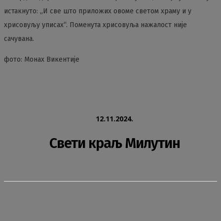
истакнуто: „И све што приложих овоме светом храму и у
хрисовуљу уписах“. Поменута хрисовуља нажалост није
сачувана.
фото: Монах Викентије
12.11.2024.
Свети краљ Милутин