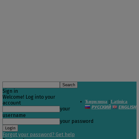
Sign in
Welcome! Log into your
Ћирилица
|
Latinica
account
РУССКИЙ
ENGLISH
your
username
your password
Forgot your password? Get help