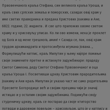
Првовенчанога краља Стефана, син великога краља Уроша, и
краљ свих српских земаља и поморских, сазидах овај храм у
име светих праведника и предака Христових Јоакима и Ане,
6822. године, 22. индикта . И све што приложих овоме светом
храму и у хрисовуљу уписах. Ко ли ово измени, нека је проклет
од Бога и од мене грешнога, амин! + Сазида се, пак, овај храм
трудом архимандрита и протосинђела игумана Јована. „
Формулишући натпис, краљ Милутин у њему најпре помиње
своје знамените претке и истакнуте задужбинаре: прадеду
Светог Симеона, деду Светог Стефана Првовенчаног и оца
краља Уроша I. Посветивши цркву Христовим прародитељима
Јоакиму и Ани краљ Милутин је указао част не само родитељима
Пресвете Богородице већ и својим прецима чији је значај
истицао и у осталим својим задужбинама. Подижући своју
студеничку цркву, краљ се постарао да своје ктиторство
потврди и даровном повељом – хрисовуљом, што је у натпису и