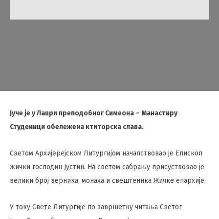
Јуче је у Лаври преподобног Симеона – Манастиру
Студеници обележена ктиторска слава.
Светом Архијерејском Литургијом началствовао је Епископ
жички господин Јустин. На светом сабрању присуствовао је
велики број верника, монаха и свештеника Жичке епархије.
У току Свете Литургије по завршетку читања Светог