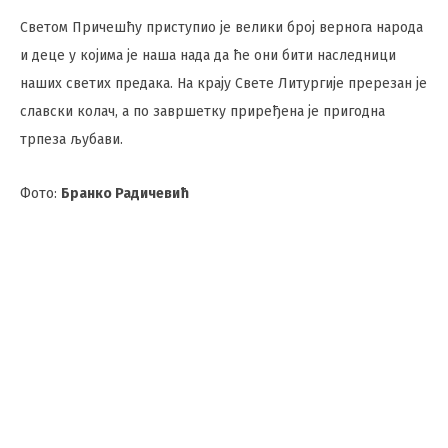
Светом Причешћу приступио је велики број вернога народа
и деце у којима је наша нада да ће они бити наследници
наших светих предака. На крају Свете Литургије пререзан је
славски колач, а по завршетку приређена је пригодна
трпеза љубави.
Фото:
Бранко Радичевић