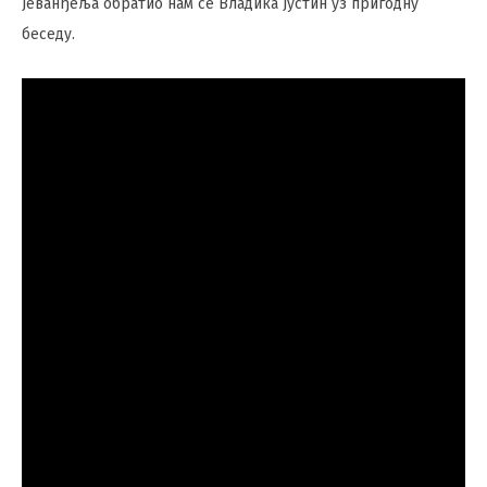
Јеванђеља обратио нам се Владика Јустин уз пригодну
беседу.