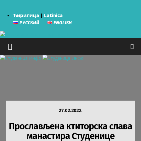
Ћирилица
|
Latinica
РУССКИЙ
ENGLISH
Студеница Инфо
27.02.2022.
Прослављена ктиторска слава
манастира Студенице