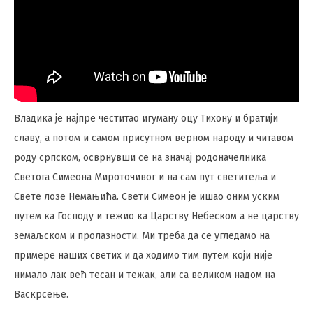
Владика је најпре честитао игуману оцу Тихону и братији
славу, а потом и самом присутном верном народу и читавом
роду српском, осврнувши се на значај родоначелника
Светога Симеона Мироточивог и на сам пут светитеља и
Свете лозе Немањића. Свети Симеон је ишао оним уским
путем ка Господу и тежио ка Царству Небеском а не царству
земаљском и пролазности. Ми треба да се угледамо на
примере наших светих и да ходимо тим путем који није
нимало лак већ тесан и тежак, али са великом надом на
Васкрсење.