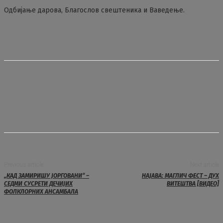
Одбијање дарова, Благослов свештеника и Ваведење.
Previous article
Next article
„КАД ЗАМИРИШУ ЈОРГОВАНИ“ –
НАЈАВА: МАГЛИЧ ФЕСТ – ДУХ
СЕДМИ СУСРЕТИ ДЕЧИЈИХ
ВИТЕШТВА [ВИДЕО]
ФОЛКЛОРНИХ АНСАМБАЛА