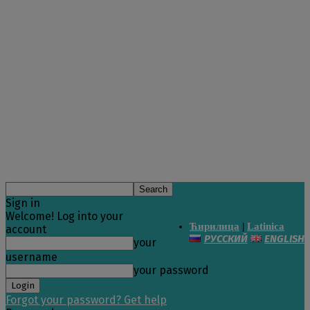
Sign in
Welcome! Log into your
Ћирилица
|
Latinica
account
РУССКИЙ
ENGLISH
your
username
your password
Forgot your password? Get help