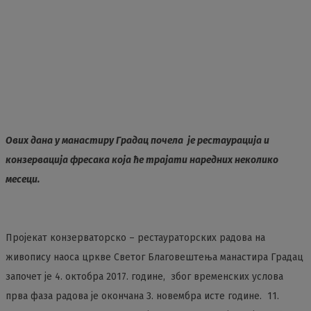
Ових дана у манастиру Градац почела је рестаурација и
конзервација фресака која ће трајати наредних неколико
месеци.
Пројекат конзерваторско – рестаураторских радова на
живопису наоса цркве Светог Благовештења манастира Градац
започет је 4. октобра 2017. године, због временских услова
прва фаза радова је окончана 3. новембра исте године. 11.