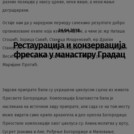
разних позиција у наосу цркве, неки више, а неки мање
деградирани.
Остаје нам да у наредном периоду сачекамо резултате добро
24.04.2018.
организоване екипе која изводи радове, а чине је: мр Наташа
Стошић, Зорица Савић, Станица Младеновић, мр Драган
Рестаурација и конзервација
Станојевић, Часлав Кнежевић, Владимир Миловановић, Марјан
фресака у манастиру Градац
Весић и Гојко Мрковић под надзором сликара рестуратора
Маријане Протић.
Зидови припрате били су украшени циклусом сцена из живота
Пресвете Богородице. Композиција Благовести била је
насликана на источном зиду припрате, али сада се на том месту
може видети само крило архангела и део ореола Богородице.
Преостале композиције овог циклуса су: Анина молитва у врту,
Сусрет Јоакима и Ане, Рођење Богородице и Миловање,