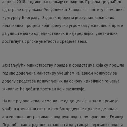
априла 2018. године настављају се радови. Пројекат је урађен
од стране стручњака Републичког Завода за заштиту споменика
културе у Београду. Задатак пројекта је заустављање свих
негативних процеса који тренутно угрожавају живопис и прете
да униште једно од јединствених и највреднијих уметничких
достигнућа српске уметности средњег века.
Захваљујући Министарству правде и средствима која су прошле
године додељена манастиру учешћем на јавном конкурсу за
доделу средстава прикупљених на основу кривичног гоњења
живопис ће добити третман који заслужује.
На ове радове чекали смо више од деценије, а за то време је
урађен дренажни систем око Богордичине цркве и детаљна
археолошка истраживања под руководством археолога Емилије
Пејовић, као и радови на заштити од утицаја подземних вода и