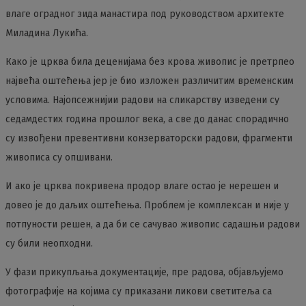
влаге оградног зида манастира под руководством архитекте
Миладина Лукића.
Како је црква била деценијама без крова живопис је претрпео
највећа оштећења јер је био изложен различитим временским
условима. Најопсежнијии радови на сликарству изведени су
седамдестих година прошлог века, а све до данас спорадично
су извођени превентивни конзерваторски радови, фрагменти
живописа су опшивани.
И ако је црква покривена продор влаге остао је нерешен и
довео је до даљих оштећења. Проблем је комплексан и није у
потпуности решен, а да би се сачувао живопис садашњи радови
су били неопходни.
У фази прикупљања документације, пре радова, објављујемо
фотографије на којима су приказани ликови светитеља са