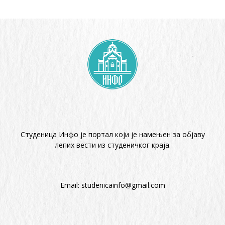
Студеница Инфо је портал који је намењен за објaву
лепих вести из студеничког краја.
Email:
studenicainfo@gmail.com