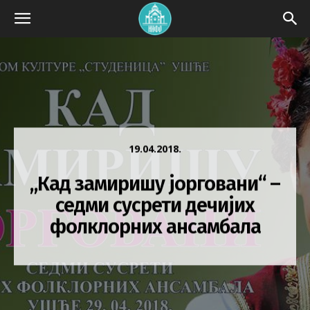
19.04.2018.
„Кад замиришу јорговани“ –
седми сусрети дечијих
фолклорних ансамбала