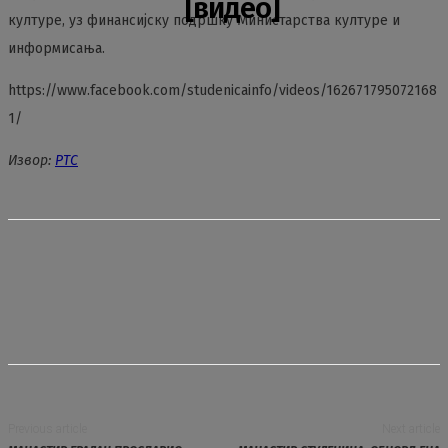
[видео]
културе, уз финансијску подршку Министарства културе и
информисања.
https://www.facebook.com/studenicainfo/videos/162671795072168
1/
Извор:
РТС
Previous article
Next article