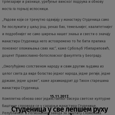
трпезарије и ризнице, уређење винског подрума и обнову
моста га горњој испосници.
„Радови који се тренутно одвијају у манастиру Студеница само
ће послужити у циљу још, рекао бих, темељнијег, квалитетнијег
и подробнијег не само ширења нашег знања и свести о значају
манастира Студеница него истовремено то ће бити прилика
поновног опомињања свих нас“, каже Србољуб Убипариповић,
доцент Православно-богословског факултета у Београду.
„Омогућујемо сопственом народу и свим другим људима из
целог света да виде богаство једног народа, једне регије, једне
државе, једне цркве“, каже архимандрит др Тихон старешина
манастира Студеница.
15.11.2017.
Комплетна обнова овог јединственог бисера светске културне
баштине спроводи се у сарадњи манастира Студенице,
Студеница у све лепшем руху
Републичког и Регионалног завода за заштиту споменика