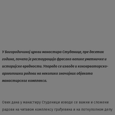
У Богородичиној цркви манастира Студенице, пре десетак
година, почела је рестаурација фресака велике уметничке и
историјске вредности. Упоредо се изводе и конзерваторско-
археолошки радови на неколико значајних објеката
манастирског комплекса.
Ових дана у манастиру Студеници изводе се важни и сложени
радови на читавом комплексу грађевина и на поткуполном делу