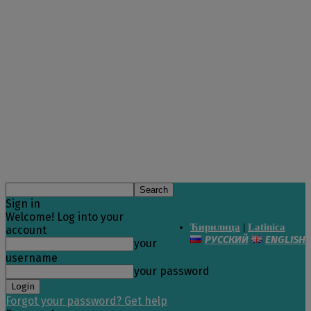
Sign in
Welcome! Log into your
Ћирилица
|
Latinica
account
РУССКИЙ
ENGLISH
your
username
your password
Forgot your password? Get help