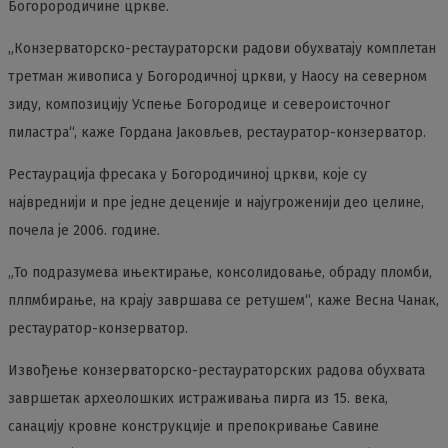
Богорородичине цркве.
„Конзерваторско-рестаураторски радови обухватају комплетан
третман живописа у Богородичној цркви, у Наосу на северном
зиду, композицију Успење Богородице и североисточног
пиластра“, каже Гордана Јаковљев, рестауратор-конзерватор.
Рестаурација фресака у Богородичиној цркви, које су
највреднији и пре једне деценије и најугроженији део целине,
почела је 2006. године.
„То подразумева ињектирање, консолидовање, обраду пломби,
плпмбирање, на крају завршава се ретушем“, каже Весна Чанак,
рестауратор-конзерватор.
Извођење конзерваторско-рестаураторских радова обухвата
завршетак археолошких истраживања пирга из 15. века,
санацију кровне конструкције и препокривање Савине