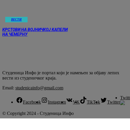
ВЕСТИ
КРСТОВИ НА ВОЈНИЧКОЈ КАПЕЛИ
НА ЧЕМЕРНУ
Студеница Инфо је портал који је намењен за објaву лепих
вести из студеничког краја.
Email:
studenicainfo@gmail.com
Twitt
Facebook
Instagram
VK
TikTok
Twitter
© Copyright 2024 - Студеница Инфо