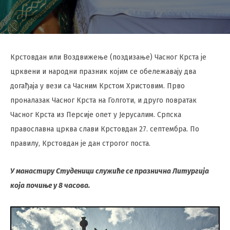
Крстовдан или Воздвижење (поздизање) Часног Крста је
црквени и народни празник којим се обележавају два
догађаја у вези са Часним Крстом Христовим. Прво
проналазак Часног Крста на Голготи, и друго повратак
Часног Крста из Персије опет у Јерусалим. Српска
православна црква слави Крстовдан 27. септембра. По
правилу, Крстовдан је дан строгог поста.
У манастиру Студеници служиће се празнична Литургија
која почиње у 8 часова.