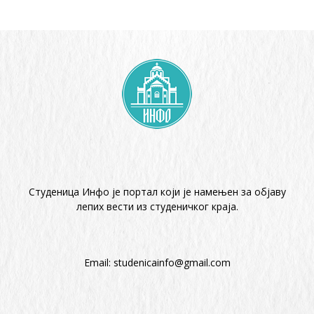
Студеница Инфо је портал који је намењен за објaву
лепих вести из студеничког краја.
Email:
studenicainfo@gmail.com