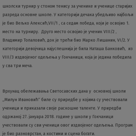
школски турнир у стоном тенису за ученике и ученице старијих
разреда основне школе. У категорији дечака убедљиво најбољи
је био Вељко Алексић,VII/1 , са седам победа, који је освојио 1.
место на турниру. Друго место освојио је ученик VIII/2 ,
Владимир Топаловић, док је трећи био Марко Лишанин, VI/2. У
категорији девојчица најуспешнија је била Наташа Банковић, из
VIII/3 издвојеног одељења у Гокчаници, која је једина победила
у сва три меча.
Врхунац обележавања Светосавских дана у основној школи
„Милун Ивановић“ биле су приредбе у којима су учествовали
ученици и приказали своје раскошне таленте. У приредби
одржаној 27. јануара 2018. године у школи у Гокчаници
учествовали су сви ученици овог издвојеног одељења. Програм
је био разноврстан, а костими и сцена богати.