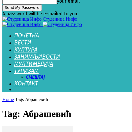
your email
A password will be e-mailed to you.
Студеница Инфо
ПОЧЕТНА
ВЕСТИ
КУЛТУРА
ЗАНИМЉИВОСТИ
МУЛТИМЕДИЈА
ТУРИЗАМ
СМЕШТАЈ
КОНТАКТ
Home
Tags
Абрашевић
Tag: Абрашевић