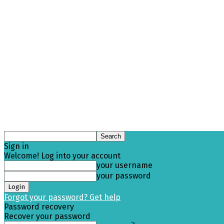
Sign in
Welcome! Log into your account
your username
your password
Forgot your password? Get help
Password recovery
Recover your password