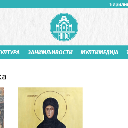
Ћирили
КУЛТУРА
ЗАНИМЉИВОСТИ
МУЛТИМЕДИЈА
Студеница
ка
Инфо