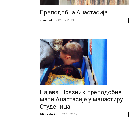
Преподобна Анастасија
studinfo
-
05.07.2023.
Најава: Празник преподобне
мати Анастасије у манастиру
Студеница
filipadmin
-
02.07.2017.