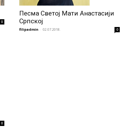
Песма Светој Мати Анастасији
Српској
0
filipadmin
-
02.07.2018.
0
0