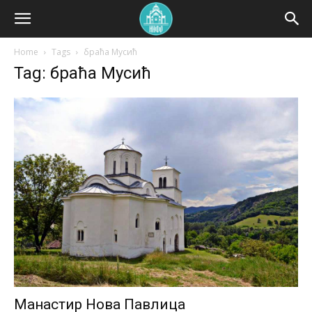
Home
Tags
браћа Мусић
Tag: браћа Мусић
Манастир Нова Павлица