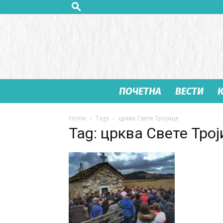
ПОЧЕТНА
ВЕСТИ
Home
Tags
црква Свете Тројице
Tag: црква Свете Трој