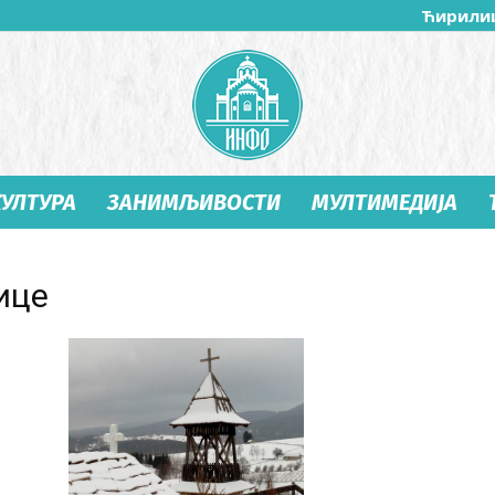
Ћирили
КУЛТУРА
ЗАНИМЉИВОСТИ
МУЛТИМЕДИЈА
Студеница
ице
Инфо