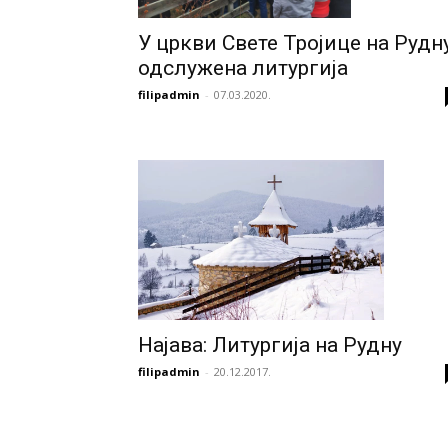
У цркви Свете Тројице на Рудн
одслужена литургија
filipadmin
-
07.03.2020.
Најава: Литургија на Рудну
filipadmin
-
20.12.2017.