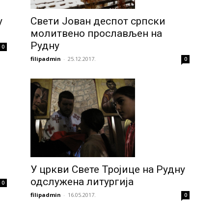
у
Свети Јован деспот српски
молитвено прослављен на
Рудну
0
filipadmin
-
25.12.2017.
0
У цркви Свете Тројице на Рудну
одслужена литургија
0
filipadmin
-
16.05.2017.
0