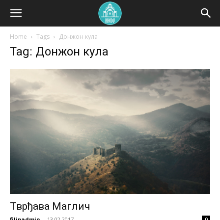
Home
Tags
Донжон кула
Tag: Донжон кула
Тврђава Маглич
filipadmin
-
13.02.2017.
0