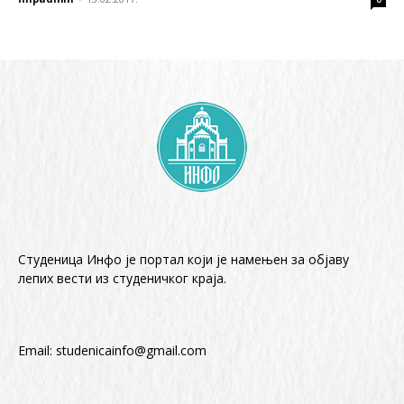
Студеница Инфо је портал који је намењен за објaву
лепих вести из студеничког краја.
Email:
studenicainfo@gmail.com