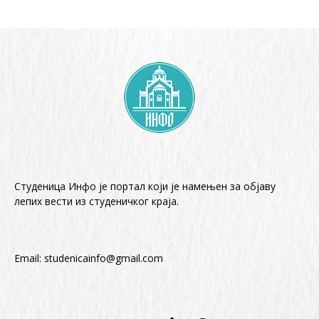
Студеница Инфо је портал који је намењен за објaву
лепих вести из студеничког краја.
Email:
studenicainfo@gmail.com