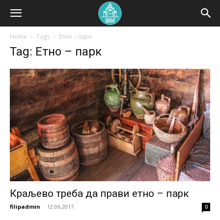
Home
Tags
Етно – парк
Tag: Етно – парк
Краљево треба да прави етно – парк
filipadmin
-
12.06.2017.
0