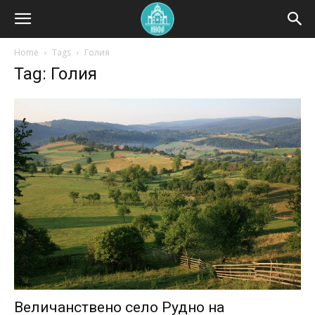
Home
Tags
Голия
Tag: Голия
Величанствено село Рудно на