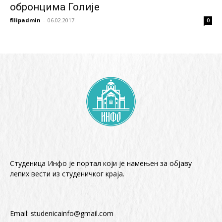
обронцима Голије
filipadmin
-
06.02.2017.
0
Студеница Инфо је портал који је намењен за објaву
лепих вести из студеничког краја.
Email:
studenicainfo@gmail.com