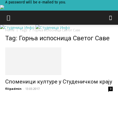
A password will be e-mailed to you.
Студеница Инфо
Home
Tags
Горња испосница Светог Саве
Tag: Горња испосница Светог Саве
Споменици културе у Студеничком крају
filipadmin
-
13.03.2017.
0