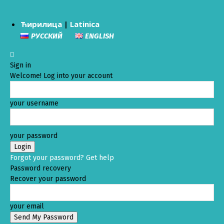
Ћирилица
|
Latinica
РУССКИЙ
ENGLISH
Sign in
Welcome! Log into your account
your username
your password
Forgot your password? Get help
Password recovery
Recover your password
your email