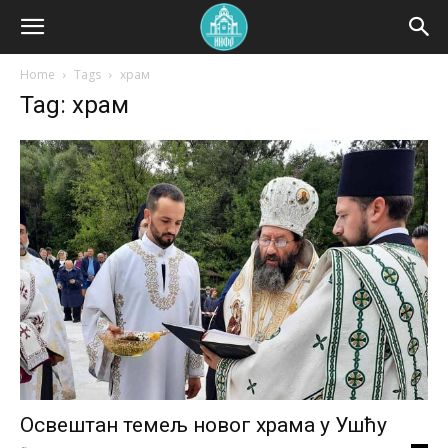
Home
Tags
храм
Tag: храм
Освештан темељ новог храма у Ушћу