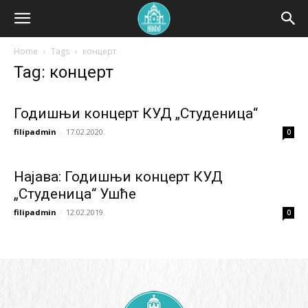
Home
Tags
концерт
Tag: концерт
Годишњи концерт КУД „Студеница“
filipadmin
-
17.02.2020.
0
Најава: Годишњи концерт КУД
„Студеница“ Ушће
filipadmin
-
12.02.2019.
0