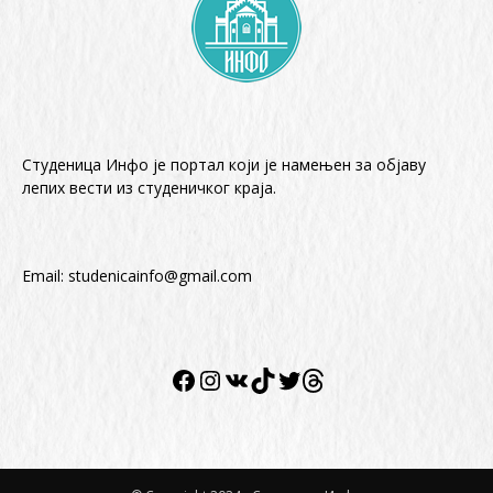
Студеница Инфо је портал који је намењен за објaву
лепих вести из студеничког краја.
Email:
studenicainfo@gmail.com
Facebook
Instagram
VK
TikTok
Twitter
Twitter