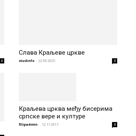
Инфо
Слава Краљеве цркве
studinfo
-
22.09.2025.
0
0
Краљева црква међу бисерима
српске вере и културе
filipadmin
-
12.11.2017.
0