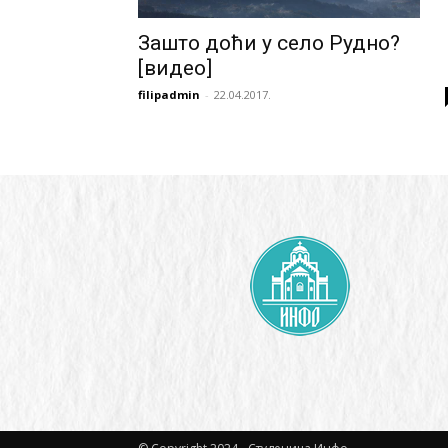
Зашто доћи у село Рудно?
[видео]
filipadmin
-
22.04.2017.