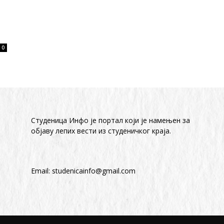
0
Студеница Инфо је портал који је намењен за
објaву лепих вести из студеничког краја.
Email:
studenicainfo@gmail.com