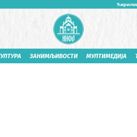
Ћирили
КУЛТУРА
ЗАНИМЉИВОСТИ
МУЛТИМЕДИЈА
Студеница
Инфо