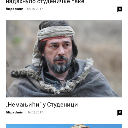
надахнуло студеничке ђаке
filipadmin
-
05.10.2017.
0
„Немањићи“ у Студеници
filipadmin
-
16.03.2017.
0