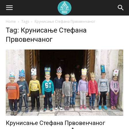
Home
Tags
Крунисање Стефана Првовенчаног
Tag: Крунисање Стефана
Првовенчаног
Крунисање Стефана Првовенчаног