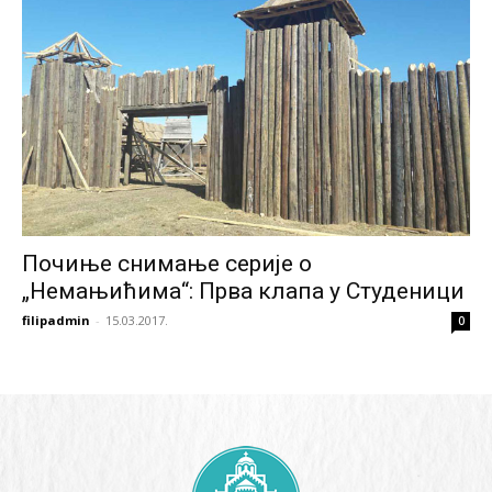
Почиње снимање серије о
„Немањићима“: Прва клапа у Студеници
filipadmin
-
15.03.2017.
0