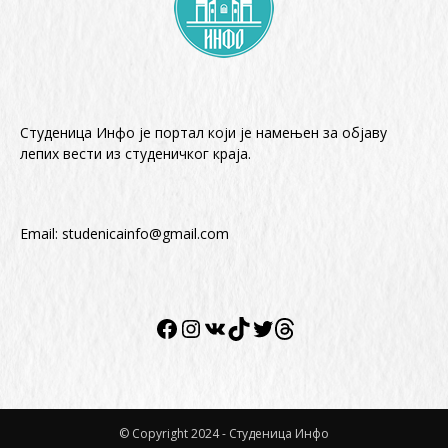
Студеница Инфо је портал који је намењен за објaву
лепих вести из студеничког краја.
Email:
studenicainfo@gmail.com
Facebook
Instagram
VK
TikTok
Twitter
Twitter
© Copyright 2024 - Студеница Инфо