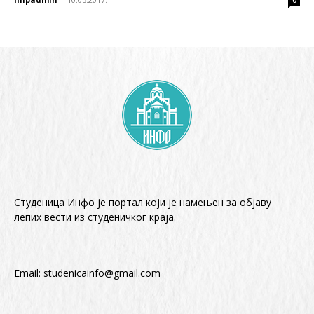
0
Студеница Инфо је портал који је намењен за објaву
лепих вести из студеничког краја.
Email:
studenicainfo@gmail.com