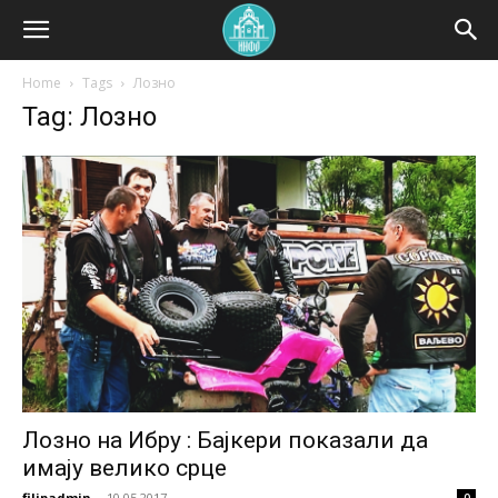
Home
Tags
Лозно
Tag: Лозно
Лозно на Ибру : Бајкери показали да
имају велико срце
filipadmin
-
10.05.2017.