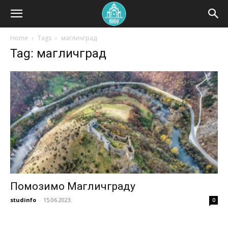
Home
Tags
магличград
Tag: магличград
Помозимо Магличграду
studinfo
-
15.06.2023.
0