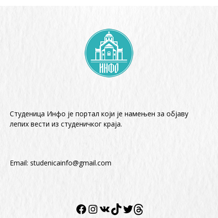
Студеница Инфо је портал који је намењен за објaву
лепих вести из студеничког краја.
Email:
studenicainfo@gmail.com
Facebook
Instagram
VK
TikTok
Twitter
Twitter